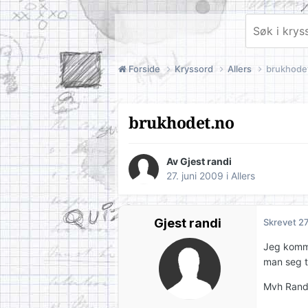
Forside
Kryssord
Allers
brukhode
brukhodet.no
Av Gjest randi
27. juni 2009
i
Allers
Gjest randi
Skrevet
27
Jeg komme
man seg ti
Mvh Rand