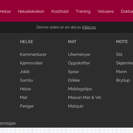
Helse
Helseleksikon
Kosthold
Trening
Velvære
Doktor
Denne siden er en del av
Klikk.no
.
HELSE
MAT
MOTE
Kommentarer
Ukemenyer
Stil
Kjønnsroller
Oppskrifter
Skjønnhe
Jobb
Spise
Mann
Samliv
Drikke
Bryllup
Helse
Middagstips
Mat
Maison Mat & Vin
Penger
Matquiz
ermisjon