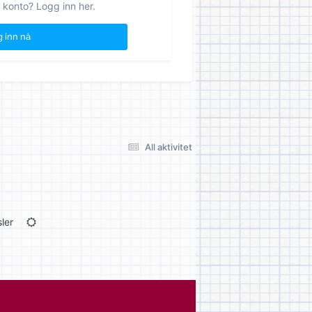
 konto? Logg inn her.
 inn nå
All aktivitet
ler