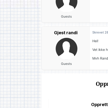
Guests
Gjest randi
Skrevet
28
Hei!
Vet ikke h
Mvh Rand
Guests
Oppr
Opprett