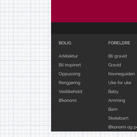
BOLIG
FORELDRE
Arkitektur
Bli gravid
Bli inspirert
Gravid
Oppussing
Navneguiden
Rengjøring
Uke for uke
Vedlikehold
Baby
Økonomi
Amming
Barn
Skolebarn
Økonomi og p