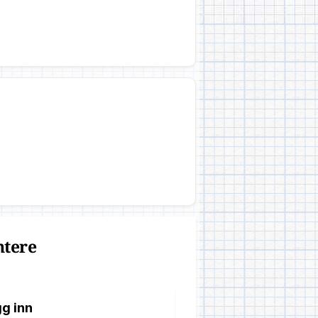
ntere
g inn