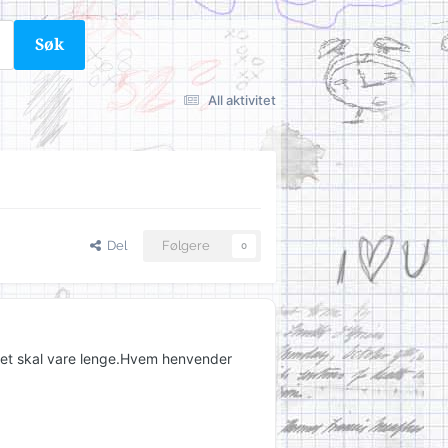
Søk
All aktivitet
Del
Følgere
0
 det skal vare lenge.Hvem henvender