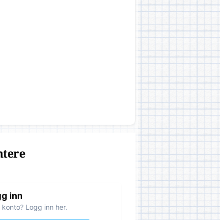
ntere
g inn
 konto? Logg inn her.