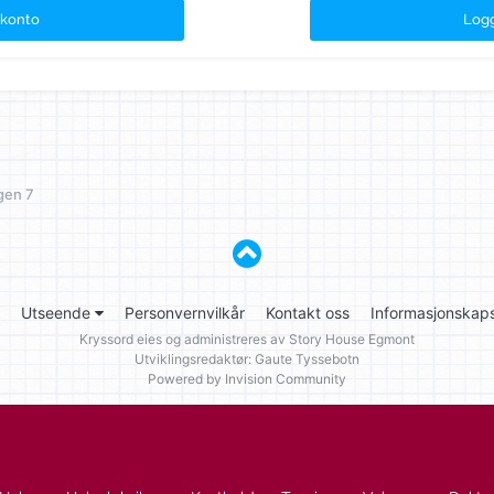
 konto
Logg
gen 7
Utseende
Personvernvilkår
Kontakt oss
Informasjonskaps
Kryssord eies og administreres av
Story House Egmont
Utviklingsredaktør: Gaute Tyssebotn
Powered by Invision Community