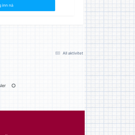
 inn nå
All aktivitet
ler