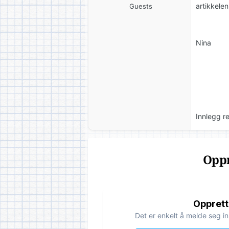
artikkele
Guests
Nina
Innlegg r
Oppr
Opprett
Det er enkelt å melde seg in