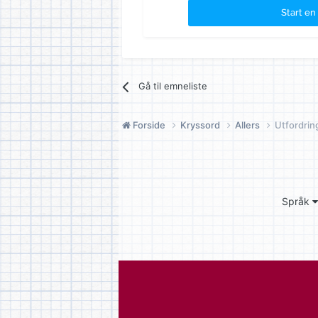
Start en
Gå til emneliste
Forside
Kryssord
Allers
Utfordrin
Språk