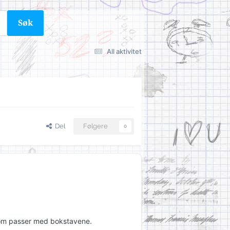
Søk
All aktivitet
Del
Følgere
0
 som passer med bokstavene.