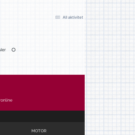
All aktivitet
ler
online
MOTOR