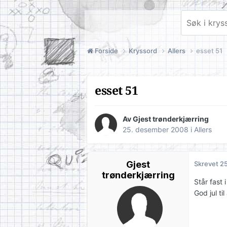
Forside
Kryssord
Allers
esset 51
esset 51
Av Gjest trønderkjærring
25. desember 2008
i
Allers
Gjest
Skrevet
2
trønderkjærring
Står fast 
God jul ti