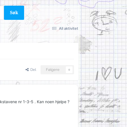
Søk
All aktivitet
Del
Følgere
0
bokstavene nr 1-3-5 . Kan noen hjelpe ?