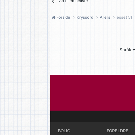
Gå til emneliste
Forside
Kryssord
Allers
esset 51
Språk
BOLIG
FORELDRE