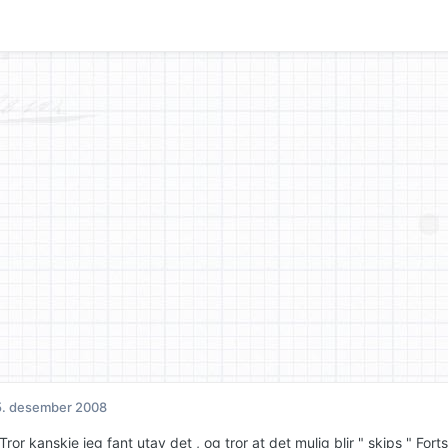
5. desember 2008
 Tror kanskje jeg fant utav det , og tror at det mulig blir " skips " Forts