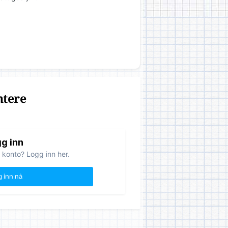
ntere
g inn
 konto? Logg inn her.
 inn nå