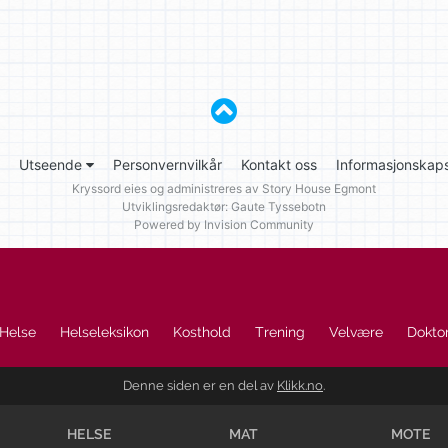
Utseende
Personvernvilkår
Kontakt oss
Informasjonskaps
Kryssord eies og administreres av
Story House Egmont
Utviklingsredaktør: Gaute Tyssebotn
Powered by Invision Community
Helse
Helseleksikon
Kosthold
Trening
Velvære
Doktor
Denne siden er en del av
Klikk.no
.
HELSE
MAT
MOTE