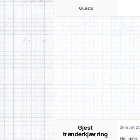
Guests
Gjest
Skrevet
2
trønderkjærring
Hei igjen.