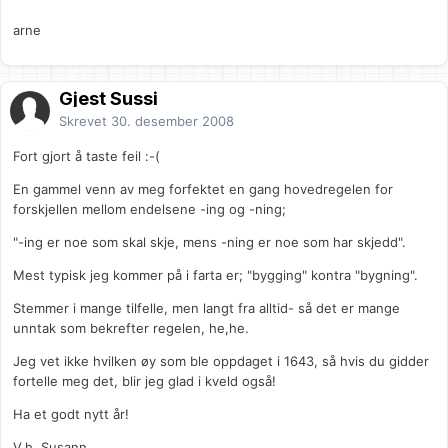
arne
Gjest Sussi
Skrevet
30. desember 2008
Fort gjort å taste feil :-(
En gammel venn av meg forfektet en gang hovedregelen for
forskjellen mellom endelsene -ing og -ning;
"-ing er noe som skal skje, mens -ning er noe som har skjedd".
Mest typisk jeg kommer på i farta er; "bygging" kontra "bygning".
Stemmer i mange tilfelle, men langt fra alltid- så det er mange
unntak som bekrefter regelen, he,he.
Jeg vet ikke hvilken øy som ble oppdaget i 1643, så hvis du gidder
fortelle meg det, blir jeg glad i kveld også!
Ha et godt nytt år!
V.h. Susann