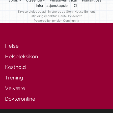
Språk
Utseende
Personvernvilkår
Kontakt oss
Informasjonskapsler
Kryssord eies og administreres av
Story House Egmont
Utviklingsredaktør: Gaute Tyssebotn
Powered by Invision Community
Helse
Helseleksikon
Kosthold
Trening
Velvære
Doktoronline