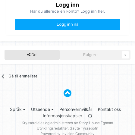
Logg inn
Har du allerede en konto? Logg inn her.
Logg inn nå
Del
Følgere
0
Gå til emneliste
Språk
Utseende
Personvernvilkår
Kontakt oss
Informasjonskapsler
Kryssord eies og administreres av
Story House Egmont
Utviklingsredaktør: Gaute Tyssebotn
Powered by Invision Community