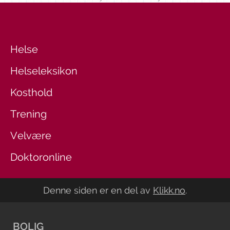
Helse
Helseleksikon
Kosthold
Trening
Velvære
Doktoronline
Denne siden er en del av
Klikk.no
.
BOLIG