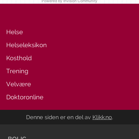
Powered by Invision Community
Helse
Helseleksikon
Kosthold
Trening
Velvære
Doktoronline
Denne siden er en del av
Klikk.no
.
BOLIG