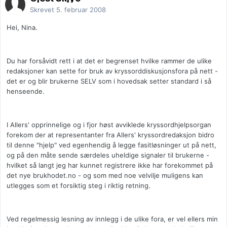
Skrevet
5. februar 2008
Hei, Nina.
Du har forsåvidt rett i at det er begrenset hvilke rammer de ulike
redaksjoner kan sette for bruk av kryssorddiskusjonsfora på nett -
det er og blir brukerne SELV som i hovedsak setter standard i så
henseende.
I Allers' opprinnelige og i fjor høst avviklede kryssordhjelpsorgan
forekom der at representanter fra Allers' kryssordredaksjon bidro
til denne "hjelp" ved egenhendig å legge fasitløsninger ut på nett,
og på den måte sende særdeles uheldige signaler til brukerne -
hvilket så langt jeg har kunnet registrere ikke har forekommet på
det nye brukhodet.no - og som med noe velvilje muligens kan
utlegges som et forsiktig steg i riktig retning.
Ved regelmessig lesning av innlegg i de ulike fora, er vel ellers min