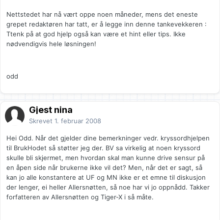
Nettstedet har nå vært oppe noen måneder, mens det eneste
grepet redaktøren har tatt, er å legge inn denne tankevekkeren :
Ttenk på at god hjelp også kan være et hint eller tips. Ikke
nødvendigvis hele løsningen!
odd
Gjest nina
Skrevet
1. februar 2008
Hei Odd. Når det gjelder dine bemerkninger vedr. kryssordhjelpen
til BrukHodet så støtter jeg der. BV sa virkelig at noen kryssord
skulle bli skjermet, men hvordan skal man kunne drive sensur på
en åpen side når brukerne ikke vil det? Men, når det er sagt, så
kan jo alle konstantere at UF og MN ikke er et emne til diskusjon
der lenger, ei heller Allersnøtten, så noe har vi jo oppnådd. Takker
forfatteren av Allersnøtten og Tiger-X i så måte.