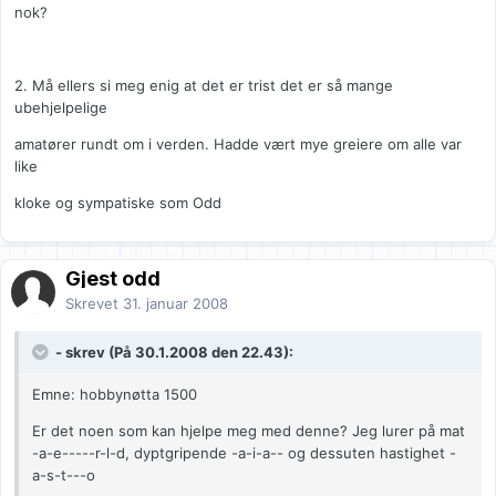
nok?
2. Må ellers si meg enig at det er trist det er så mange
ubehjelpelige
amatører rundt om i verden. Hadde vært mye greiere om alle var
like
kloke og sympatiske som Odd
Gjest odd
Skrevet
31. januar 2008
- skrev (På 30.1.2008 den 22.43):
Emne: hobbynøtta 1500
Er det noen som kan hjelpe meg med denne? Jeg lurer på mat
-a-e-----r-l-d, dyptgripende -a-i-a-- og dessuten hastighet -
a-s-t---o