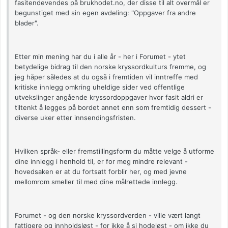
fasitendevendes på brukhodet.no, der disse til alt overmål er
begunstiget med sin egen avdeling: "Oppgaver fra andre
blader".
Etter min mening har du i alle år - her i Forumet - ytet
betydelige bidrag til den norske kryssordkulturs fremme, og
jeg håper således at du også i fremtiden vil inntreffe med
kritiske innlegg omkring uheldige sider ved offentlige
utvekslinger angående kryssordoppgaver hvor fasit aldri er
tiltenkt å legges på bordet annet enn som fremtidig dessert -
diverse uker etter innsendingsfristen.
Hvilken språk- eller fremstillingsform du måtte velge å utforme
dine innlegg i henhold til, er for meg mindre relevant -
hovedsaken er at du fortsatt forblir her, og med jevne
mellomrom smeller til med dine målrettede innlegg.
Forumet - og den norske kryssordverden - ville vært langt
fattigere og innholdsløst - for ikke å si hodeløst - om ikke du