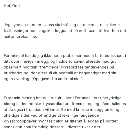
Hei, Odd.
Jeg synes ikke noen av oss skal slå seg til ro med at usminkede
fasitløsninger hemningsløst legges ut på nett, uansett hvorhen det
måtte forekomme.
For min del hadde jeg ikke noen problemer med å fatte budskapet i
ditt opprinnelige innlegg, og hadde forsåvidt allerede med gru
observert hvordan "fremmede" kryssord fasitendevendes på
brukhodet.no, der disse til alt overmål er begunstiget med sin
egen avdeling: "Oppgaver fra andre blader".
Etter min mening har du i alle år - her i Forumet - ytet betydelige
bidrag til den norske kryssordkulturs fremme, og jeg håper således
at du også i fremtiden vil inntreffe med kritiske innlegg omkring
uheldige sider ved offentlige utvekslinger angående
kryssordoppgaver hvor fasit aldri er tiltenkt å legges på bordet
annet enn som fremtidig dessert - diverse uker etter