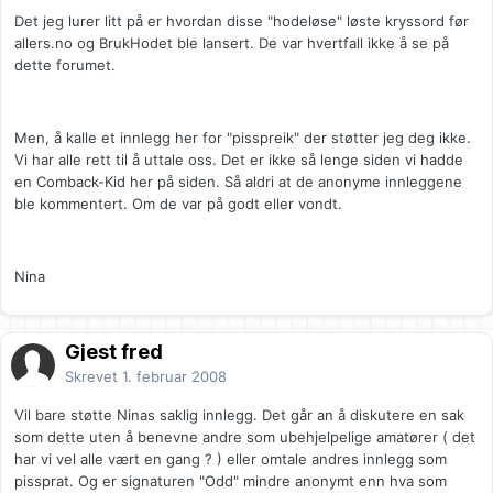
Det jeg lurer litt på er hvordan disse "hodeløse" løste kryssord før
allers.no og BrukHodet ble lansert. De var hvertfall ikke å se på
dette forumet.
Men, å kalle et innlegg her for "pisspreik" der støtter jeg deg ikke.
Vi har alle rett til å uttale oss. Det er ikke så lenge siden vi hadde
en Comback-Kid her på siden. Så aldri at de anonyme innleggene
ble kommentert. Om de var på godt eller vondt.
Nina
Gjest fred
Skrevet
1. februar 2008
Vil bare støtte Ninas saklig innlegg. Det går an å diskutere en sak
som dette uten å benevne andre som ubehjelpelige amatører ( det
har vi vel alle vært en gang ? ) eller omtale andres innlegg som
pissprat. Og er signaturen "Odd" mindre anonymt enn hva som