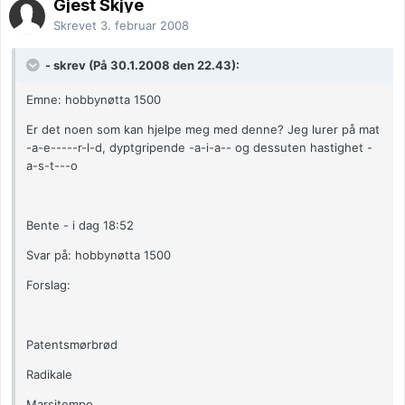
Gjest Skjye
Skrevet
3. februar 2008
- skrev (På 30.1.2008 den 22.43):
Emne: hobbynøtta 1500
Er det noen som kan hjelpe meg med denne? Jeg lurer på mat
-a-e-----r-l-d, dyptgripende -a-i-a-- og dessuten hastighet -
a-s-t---o
Bente - i dag 18:52
Svar på: hobbynøtta 1500
Forslag:
Patentsmørbrød
Radikale
Marsjtempo