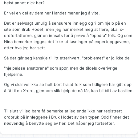
helst annet nick her?
Er vel en del av dem her i landet mener jeg å vite.
Det er selvsagt umulig å sensurere innlegg og ? om hjelp på en
site som Bruk Hodet, men jeg har merket meg at flere, bl.a. x-
ordforfatterne, gjør en innsats for å prøve å "oppdra" folk. Og som
Nina bemerker legges det ikke ut løsninger på expertoppgavene,
etter hva jeg har sett.
Så det går seg kanskje til litt etterhvert, "problemet" er jo ikke de
"hjelpeløse amatørene" som spør, men de tildels overivrige
hjelperne.
Og vi skal vel ikke se helt bort fra at folk som tidligere har gitt opp
å få til en X-ord, gjennom slik hjelp de nå får, kan bli bitt av basillen.
Til slutt vil jeg bare få bemerke at jeg enda ikke har registrert
ordbruk på innleggene i Bruk Hodet av den typen Odd finner det
nødvendig å benytte seg av her. Det håper jeg fortsetter.