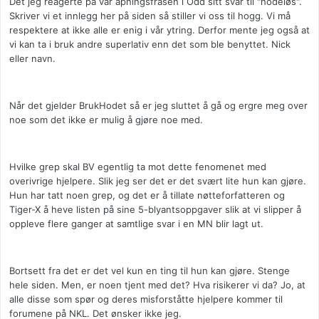
Det jeg reagerte på var åpningsfrasen i Odd sitt svar til "hodeløs".
Skriver vi et innlegg her på siden så stiller vi oss til hogg. Vi må
respektere at ikke alle er enig i vår ytring. Derfor mente jeg også at
vi kan ta i bruk andre superlativ enn det som ble benyttet. Nick
eller navn.
Når det gjelder BrukHodet så er jeg sluttet å gå og ergre meg over
noe som det ikke er mulig å gjøre noe med.
Hvilke grep skal BV egentlig ta mot dette fenomenet med
overivrige hjelpere. Slik jeg ser det er det svært lite hun kan gjøre.
Hun har tatt noen grep, og det er å tillate nøtteforfatteren og
Tiger-X å heve listen på sine 5-blyantsoppgaver slik at vi slipper å
oppleve flere ganger at samtlige svar i en MN blir lagt ut.
Bortsett fra det er det vel kun en ting til hun kan gjøre. Stenge
hele siden. Men, er noen tjent med det? Hva risikerer vi da? Jo, at
alle disse som spør og deres misforståtte hjelpere kommer til
forumene på NKL. Det ønsker ikke jeg.