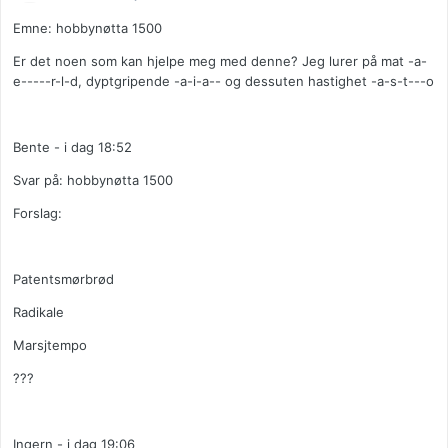
Emne: hobbynøtta 1500
Er det noen som kan hjelpe meg med denne? Jeg lurer på mat -a-
e-----r-l-d, dyptgripende -a-i-a-- og dessuten hastighet -a-s-t---o
Bente - i dag 18:52
Svar på: hobbynøtta 1500
Forslag:
Patentsmørbrød
Radikale
Marsjtempo
???
Ingern - i dag 19:06