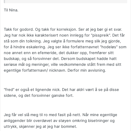
Til Nina.
Takk for godord. Og takk for korreksjon. Ser at jeg bør gi et svar.
Jeg har nok ikke karakterisert noen innlegg for "pisspreik". Det får
stå som din tolkning. Jeg valgte å formulere meg slik jeg gjorde,
for å hindre eskalering. Jeg ser ikke forfatternavnet "hodeløs" som
noe annet enn en efemeride, det dukker opp, fremfører sitt
budskap, og så forsvinner det. Dersom budskapet hadde hatt
seriøse mål og meninger, ville vedkommende stått frem med sitt
egentlige forfatternavn/ nicknavn. Derfor min avvisning.
"fred" er også et lignende nick. Det har aldri vært å se på disse
sidene, og det forsvinner ganske fort.
Jeg får vel slå meg til ro med fasit på nett. Når mine egentlige
anliggender blir overdøvet av støyen omkring bisetninger og
uttrykk, skjønner jeg at jeg har bommet.