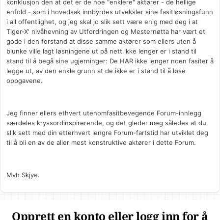
konklusjon den at det er de noe "enklere" aktører - de hellige
enfold - som i hovedsak innbyrdes utveksler sine fasitløsningsfunn
i all offentlighet, og jeg skal jo slik sett være enig med deg i at
Tiger-X' nivåhevning av Utfordringen og Mesternøtta har vært et
gode i den forstand at disse samme aktører som ellers uten å
blunke ville lagt løsningene ut på nett ikke lenger er i stand til
stand til å begå sine ugjerninger: De HAR ikke lenger noen fasiter å
legge ut, av den enkle grunn at de ikke er i stand til å løse
oppgavene.
Jeg finner ellers ethvert utenomfasitbevegende Forum-innlegg
særdeles kryssordinspirerende, og det gleder meg således at du
slik sett med din etterhvert lengre Forum-fartstid har utviklet deg
til å bli en av de aller mest konstruktive aktører i dette Forum.
Mvh Skjye.
Opprett en konto eller logg inn for å