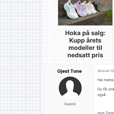
Hoka på salg:
Kupp årets
modeller til
nedsatt pris
Gjest Tone
Skrevet
15
Hei mette
Du får pr
også.
Guests
mvh Tone