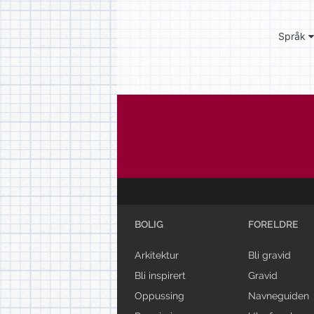
Språk
BOLIG
FORELDRE
Arkitektur
Bli gravid
Bli inspirert
Gravid
Oppussing
Navneguiden