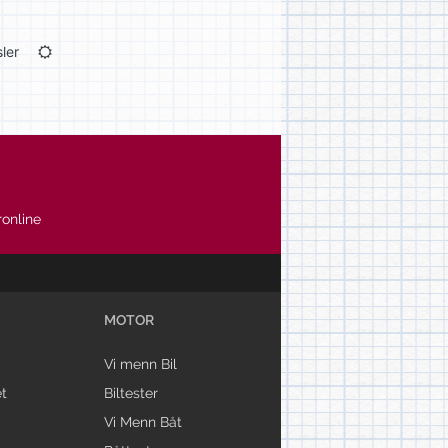
ler
online
MOTOR
Vi menn Bil
t
Biltester
Vi Menn Båt