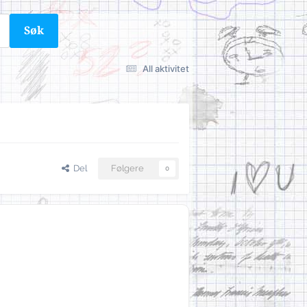
Søk
All aktivitet
Del
Følgere
0