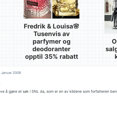
Fredrik & Louisa🌸
Tusenvis av
parfymer og
O
deodoranter
sal
opptil 35% rabatt
. januar 2008
.
øve å gjøre et søk i SNL da, som er en av kildene som forfatteren ben