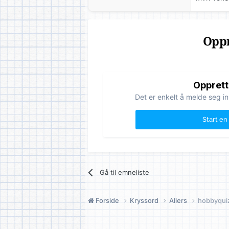
Oppr
Opprett
Det er enkelt å melde seg in
Start en
Gå til emneliste
Forside
Kryssord
Allers
hobbyquiz