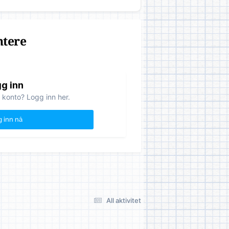
ntere
g inn
 konto? Logg inn her.
 inn nå
All aktivitet