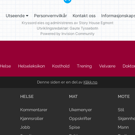
Utseende
Personvernvilkår
Kontakt oss
Informasjonskaps
Kryssord eies og administreres av
Story House Egmont
Utviklingsredaktør: Gaute Tyssebotn
Powered by Invision Community
Helse
Helseleksikon
Kosthold
Trening
Velvære
Doktor
Denne siden er en del av
Klikk.no
.
HELSE
MAT
MOTE
Kommentarer
Ukemenyer
Stil
Kjønnsroller
Oppskrifter
Skjønnhe
Jobb
Spise
Mann