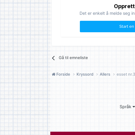
Opprett
Det er enkelt å melde seg in
Start en
Gå til emneliste
Forside
Kryssord
Allers
esset nr.
Språk