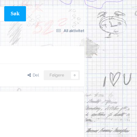
Søk
All aktivitet
Del
Følgere
0