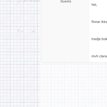
Guests
hei,
finner ik
tredje bok
mvh clara