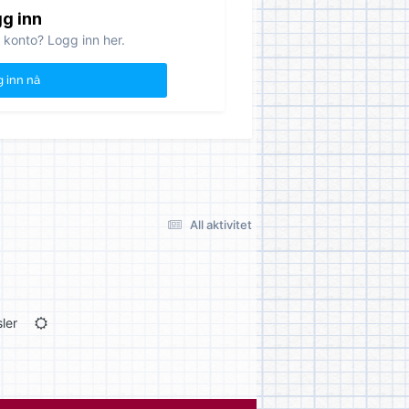
g inn
 konto? Logg inn her.
 inn nå
All aktivitet
ler