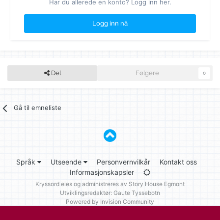
Har du allerede en konto? Logg inn her.
Logg inn nå
Del
Følgere
0
Gå til emneliste
Språk
Utseende
Personvernvilkår
Kontakt oss
Informasjonskapsler
Kryssord eies og administreres av
Story House Egmont
Utviklingsredaktør: Gaute Tyssebotn
Powered by Invision Community