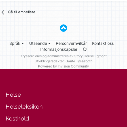
Gå til emneliste
Språk
Utseende
Personvernvilkår
Kontakt oss
Informasjonskapsler
Kryssord eies og administreres av
Story House Egmont
Utviklingsredaktør: Gaute Tyssebotn
Powered by Invision Community
Helse
Helseleksikon
Kosthold