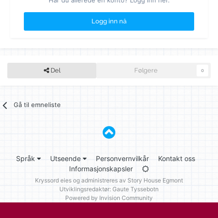
Har du allerede en konto? Logg inn her.
Logg inn nå
Del
Følgere
0
Gå til emneliste
Språk
Utseende
Personvernvilkår
Kontakt oss
Informasjonskapsler
Kryssord eies og administreres av
Story House Egmont
Utviklingsredaktør: Gaute Tyssebotn
Powered by Invision Community