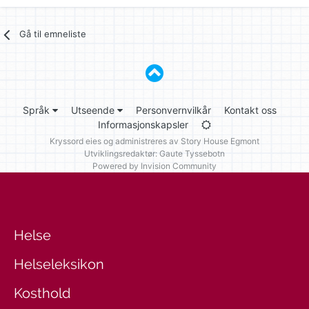
Gå til emneliste
Språk
Utseende
Personvernvilkår
Kontakt oss
Informasjonskapsler
Kryssord eies og administreres av
Story House Egmont
Utviklingsredaktør: Gaute Tyssebotn
Powered by Invision Community
Helse
Helseleksikon
Kosthold