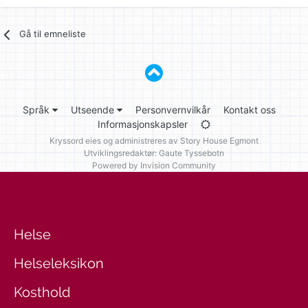
Gå til emneliste
Språk
Utseende
Personvernvilkår
Kontakt oss
Informasjonskapsler
Kryssord eies og administreres av
Story House Egmont
Utviklingsredaktør: Gaute Tyssebotn
Powered by Invision Community
Helse
Helseleksikon
Kosthold