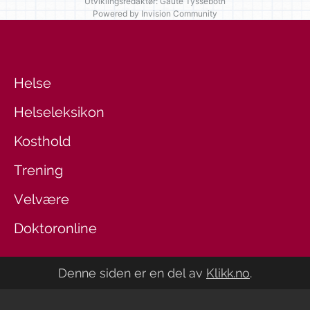
Utviklingsredaktør: Gaute Tyssebotn
Powered by Invision Community
Helse
Helseleksikon
Kosthold
Trening
Velvære
Doktoronline
Denne siden er en del av
Klikk.no
.