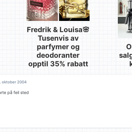
Fredrik & Louisa🌸
Tusenvis av
parfymer og
O
deodoranter
sal
opptil 35% rabatt
. oktober 2004
arte på feil sted