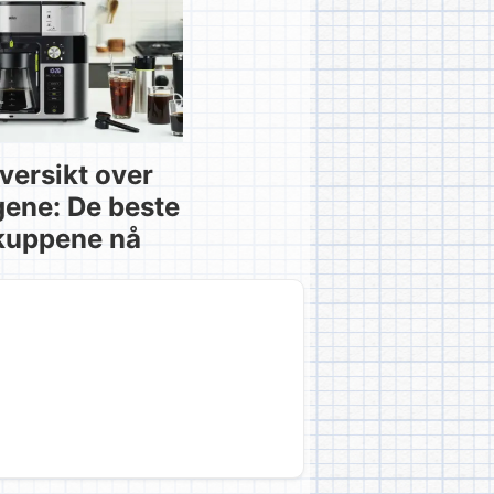
versikt over
gene: De beste
kuppene nå