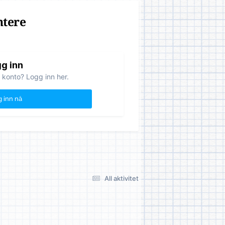
ntere
g inn
 konto? Logg inn her.
 inn nå
All aktivitet