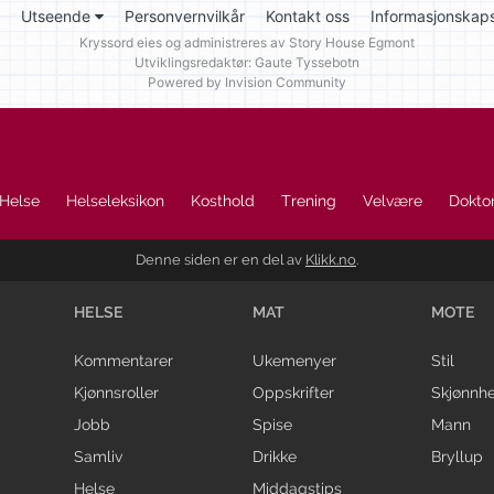
Utseende
Personvernvilkår
Kontakt oss
Informasjonskaps
Kryssord eies og administreres av
Story House Egmont
Utviklingsredaktør: Gaute Tyssebotn
Powered by Invision Community
Helse
Helseleksikon
Kosthold
Trening
Velvære
Doktor
Denne siden er en del av
Klikk.no
.
HELSE
MAT
MOTE
Kommentarer
Ukemenyer
Stil
Kjønnsroller
Oppskrifter
Skjønnhe
Jobb
Spise
Mann
Samliv
Drikke
Bryllup
Helse
Middagstips