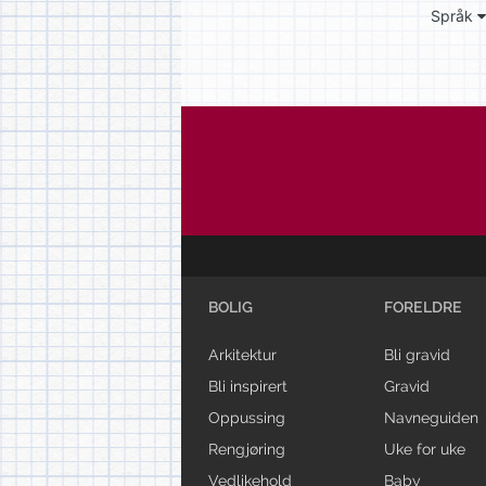
Språk
BOLIG
FORELDRE
Arkitektur
Bli gravid
Bli inspirert
Gravid
Oppussing
Navneguiden
Rengjøring
Uke for uke
Vedlikehold
Baby