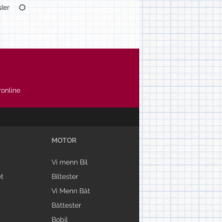
ler
online
MOTOR
Vi menn Bil
t
Biltester
Vi Menn Båt
Båttester
Bobil