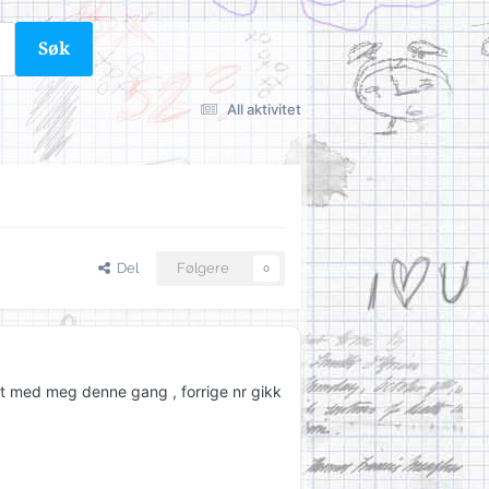
Søk
All aktivitet
Del
Følgere
0
et med meg denne gang , forrige nr gikk