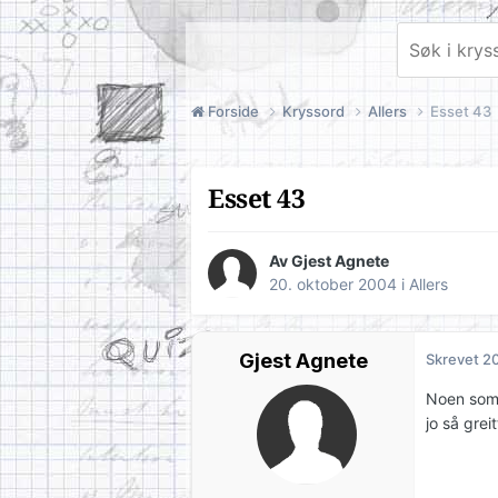
Forside
Kryssord
Allers
Esset 43
Esset 43
Av Gjest Agnete
20. oktober 2004
i
Allers
Gjest Agnete
Skrevet
20
Noen som 
jo så greitt