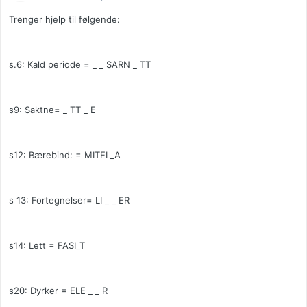
Trenger hjelp til følgende:
s.6: Kald periode = _ _ SARN _ TT
s9: Saktne= _ TT _ E
s12: Bærebind: = MITEL_A
s 13: Fortegnelser= LI _ _ ER
s14: Lett = FASI_T
s20: Dyrker = ELE _ _ R