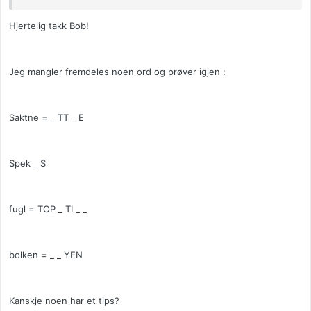
Hjertelig takk Bob!
Jeg mangler fremdeles noen ord og prøver igjen :
Saktne = _ TT _ E
Spek _ S
fugl = TOP _ TI _ _
bolken = _ _ YEN
Kanskje noen har et tips?