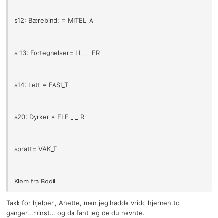
s12: Bærebind: = MITEL_A
s 13: Fortegnelser= LI _ _ ER
s14: Lett = FASI_T
s20: Dyrker = ELE _ _ R
spratt= VAK_T
Klem fra Bodil
Takk for hjelpen, Anette, men jeg hadde vridd hjernen to
ganger...minst... og da fant jeg de du nevnte.