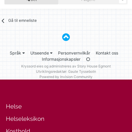
Gå til emneliste
Språk
Utseende
Personvernvilkår
Kontakt oss
Informasjonskapsler
Kryssord eies og administreres av
Story House Egmont
Utviklingsredaktør: Gaute Tyssebotn
Powered by Invision Community
Helse
Helseleksikon
Kosthold