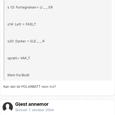
s 13: Fortegnelser= LI _ _ ER
s14: Lett = FASI_T
s20: Dyrker = ELE _ _ R
spratt= VAK_T
Klem fra Bodil
Kan det bli POLARBATT mon tro?
Gjest annemor
Skrevet
7. oktober 2004