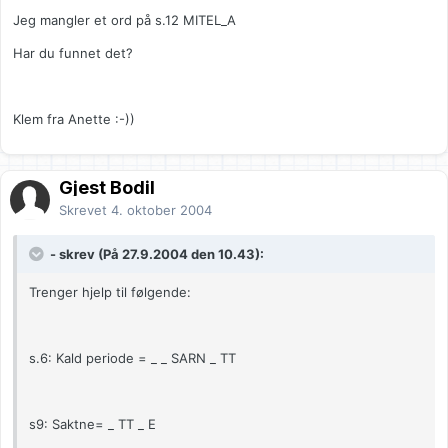
Jeg mangler et ord på s.12 MITEL_A
Har du funnet det?
Klem fra Anette :-))
Gjest Bodil
Skrevet
4. oktober 2004
- skrev (På 27.9.2004 den 10.43):
Trenger hjelp til følgende:
s.6: Kald periode = _ _ SARN _ TT
s9: Saktne= _ TT _ E