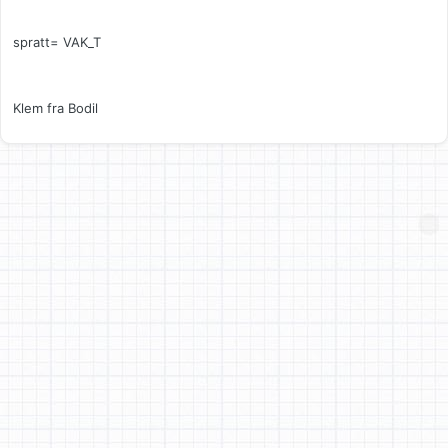
spratt= VAK_T
Klem fra Bodil