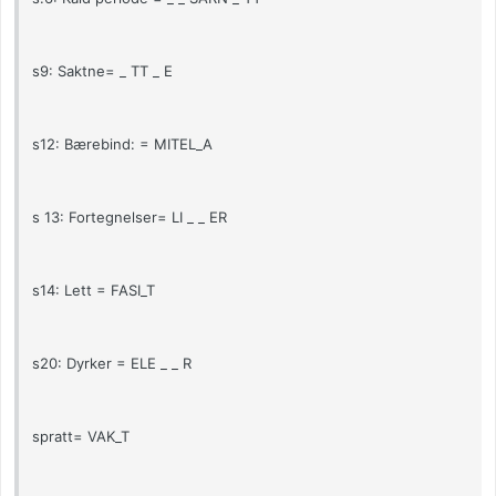
s9: Saktne= _ TT _ E
s12: Bærebind: = MITEL_A
s 13: Fortegnelser= LI _ _ ER
s14: Lett = FASI_T
s20: Dyrker = ELE _ _ R
spratt= VAK_T