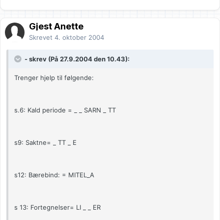
Gjest Anette
Skrevet
4. oktober 2004
- skrev (På 27.9.2004 den 10.43):
Trenger hjelp til følgende:
s.6: Kald periode = _ _ SARN _ TT
s9: Saktne= _ TT _ E
s12: Bærebind: = MITEL_A
s 13: Fortegnelser= LI _ _ ER