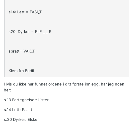
s14: Lett = FASI_T
s20: Dyrker = ELE _ _ R
spratt= VAK_T
Klem fra Bodil
Hvis du ikke har funnet ordene i ditt første innlegg, har jeg noen
her:
s.13 Fortegnelser: Lister
s.14 Lett: Fasitt
s.20 Dyrker: Elsker