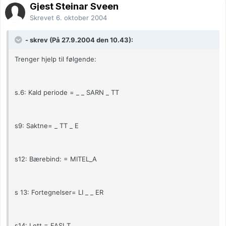
Gjest Steinar Sveen
Skrevet
6. oktober 2004
- skrev (På 27.9.2004 den 10.43):
Trenger hjelp til følgende:
s.6: Kald periode = _ _ SARN _ TT
s9: Saktne= _ TT _ E
s12: Bærebind: = MITEL_A
s 13: Fortegnelser= LI _ _ ER
s14: Lett = FASI_T