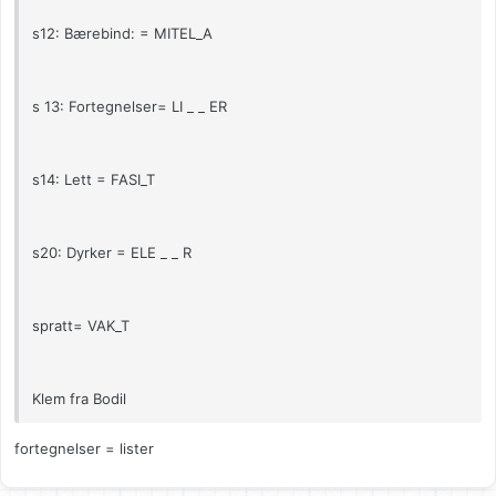
s12: Bærebind: = MITEL_A
s 13: Fortegnelser= LI _ _ ER
s14: Lett = FASI_T
s20: Dyrker = ELE _ _ R
spratt= VAK_T
Klem fra Bodil
fortegnelser = lister