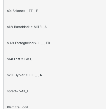
s9: Saktne= _ TT _ E
s12: Bærebind: = MITEL_A
s 13: Fortegnelser= LI _ _ ER
s14: Lett = FASI_T
s20: Dyrker = ELE _ _ R
spratt= VAK_T
Klem fra Bodil