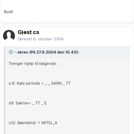
Bodil
Gjest cs
Skrevet
6. oktober 2004
- skrev (På 27.9.2004 den 10.43):
Trenger hjelp til følgende:
s.6: Kald periode = _ _ SARN _ TT
s9: Saktne= _ TT _ E
s12: Bærebind: = MITEL_A