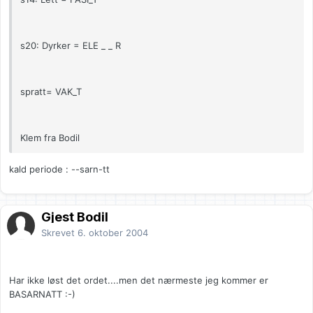
s20: Dyrker = ELE _ _ R
spratt= VAK_T
Klem fra Bodil
kald periode : --sarn-tt
Gjest Bodil
Skrevet
6. oktober 2004
Har ikke løst det ordet....men det nærmeste jeg kommer er
BASARNATT :-)