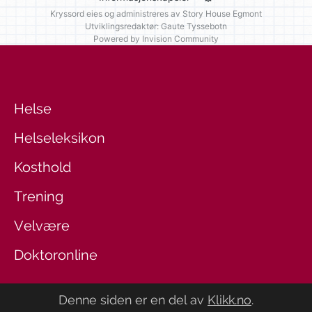
Kryssord eies og administreres av
Story House Egmont
Utviklingsredaktør: Gaute Tyssebotn
Powered by Invision Community
Helse
Helseleksikon
Kosthold
Trening
Velvære
Doktoronline
Denne siden er en del av
Klikk.no
.