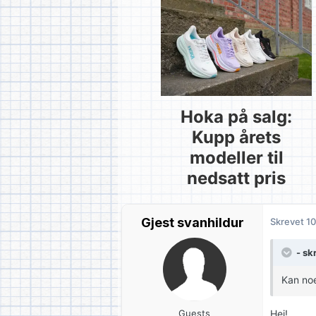
Hoka på salg:
Kupp årets
modeller til
nedsatt pris
Gjest svanhildur
Skrevet
10
- sk
Kan noe
Guests
Hei!