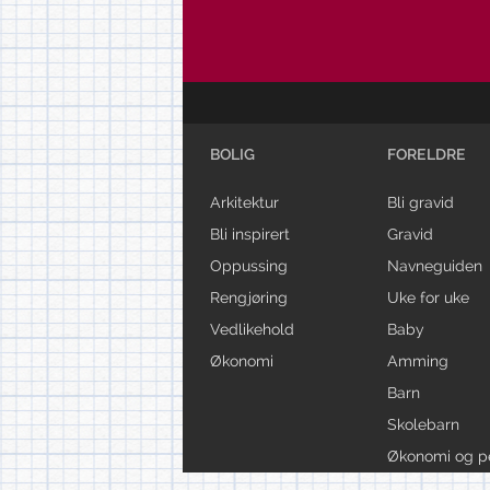
BOLIG
FORELDRE
Arkitektur
Bli gravid
Bli inspirert
Gravid
Oppussing
Navneguiden
Rengjøring
Uke for uke
Vedlikehold
Baby
Økonomi
Amming
Barn
Skolebarn
Økonomi og p