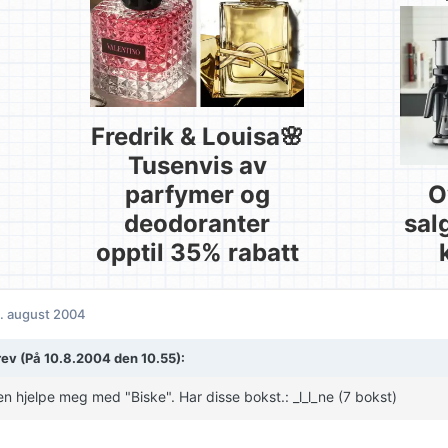
Fredrik & Louisa🌸
Tusenvis av
parfymer og
O
deodoranter
sal
opptil 35% rabatt
. august 2004
rev (På 10.8.2004 den 10.55):
n hjelpe meg med "Biske". Har disse bokst.: _l_l_ne (7 bokst)