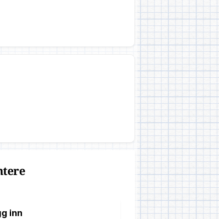
ntere
g inn