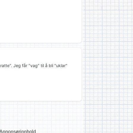
atte". Jeg får "vag" til å bli "uklar"
Annonsørinnhold