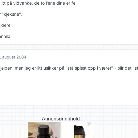
litt på vidvanke, de to l'ene dine er feil.
r "kjeksne".
videre!
nhild.
. august 2004
jelpen, men jeg er litt usikker på "stå spisst opp i været" - blir det "str
Annonsørinnhold