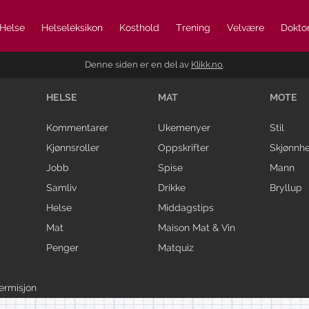
Helse
Helseleksikon
Kosthold
Trening
Velvære
Doktor
Denne siden er en del av
Klikk.no
.
HELSE
MAT
MOTE
Kommentarer
Ukemenyer
Stil
Kjønnsroller
Oppskrifter
Skjønnhe
Jobb
Spise
Mann
Samliv
Drikke
Bryllup
Helse
Middagstips
Mat
Maison Mat & Vin
Penger
Matquiz
ermisjon