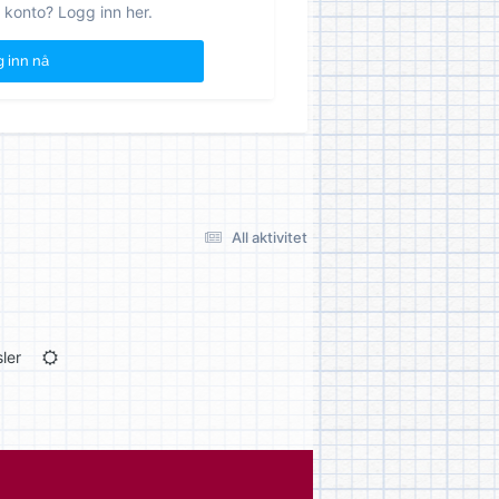
 konto? Logg inn her.
 inn nå
All aktivitet
ler