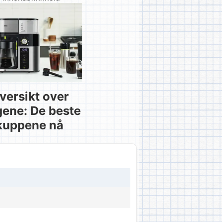
versikt over
gene: De beste
kuppene nå