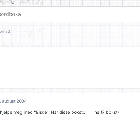
ten 32
. august 2004
hjelpe meg med "Biske". Har disse bokst.: _l_l_ne (7 bokst)