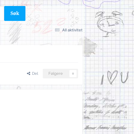
Søk
All aktivitet
Del
Følgere
0