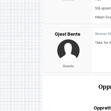
Stå spisst
Hilsen Sva
Gjest Bente
Skrevet
10
Takk for 
Guests
Oppr
Opprett