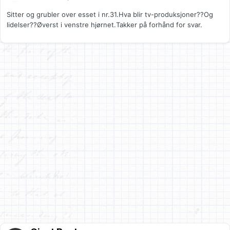
Sitter og grubler over esset i nr.31.Hva blir tv-produksjoner??Og
lidelser??Øverst i venstre hjørnet.Takker på forhånd for svar.