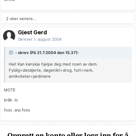
2 uker senere...
Gjest Gerd
Skrevet
1. august 2004
- skrev (På 21.7.2004 den 15.37):
Hei! Kan kanskje hjelpe deg med noen av dem.
Fyldig=detaljerte, døgenikt=drog, futt=nerk,
antikviteter=jardiniere
MOTE
bråk .lo
foss .arp.foss
Opprett en konto eller logg inn for å