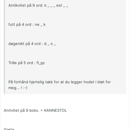
Antikvitet på 9 ord: k _ _ _ est _ _
futt på 4 ord : ne _ k
døgenikt på 4 ord : d _ o _
Trille på 5 ord : fl_yp
På forhånd hjertelig takk for at du legger hodet i bløt for
meg... ! :-)
Antivitet på 9 boks. = KANNESTOL
Greta