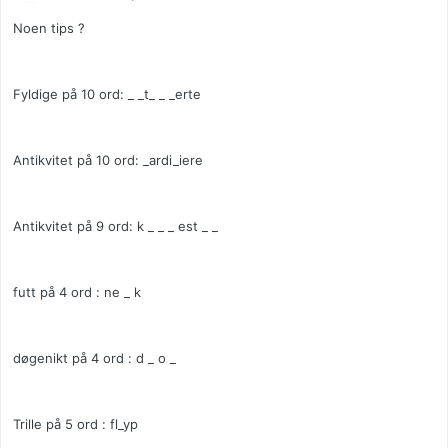
Noen tips ?
Fyldige på 10 ord: _ _t_ _ _erte
Antikvitet på 10 ord: _ardi_iere
Antikvitet på 9 ord: k _ _ _ est _ _
futt på 4 ord : ne _ k
døgenikt på 4 ord : d _ o _
Trille på 5 ord : fl_yp