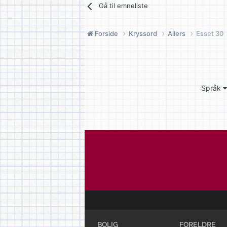
Gå til emneliste
Forside
Kryssord
Allers
Esset 30
Språk
BOLIG
FORELDRE