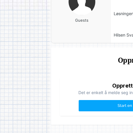
Løsningen
Guests
Hilsen Sva
Oppr
Opprett
Det er enkelt å melde seg in
Start en