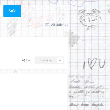
Søk
All aktivitet
Del
Følgere
0