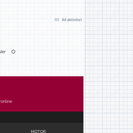
All aktivitet
ler
online
MOTOR