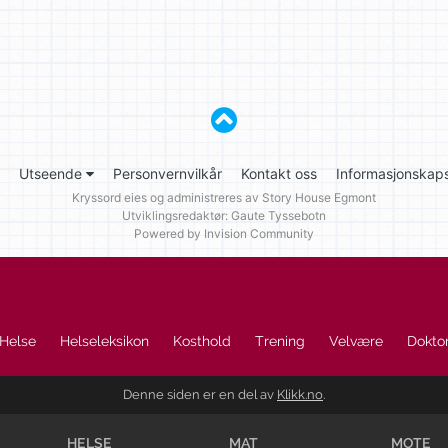
Utseende
Personvernvilkår
Kontakt oss
Informasjonskaps
Kryssord eies og administreres av
Story House Egmont
Utviklingsredaktør: Gaute Tyssebotn
Powered by Invision Community
Helse
Helseleksikon
Kosthold
Trening
Velvære
Doktor
Denne siden er en del av
Klikk.no
.
HELSE
MAT
MOTE