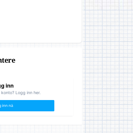
ntere
g inn
 konto? Logg inn her.
 inn nå