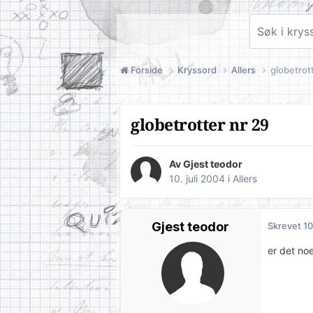
Forside
Kryssord
Allers
globetrot
globetrotter nr 29
Av Gjest teodor
10. juli 2004
i
Allers
Gjest teodor
Skrevet
10
er det no