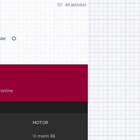
All aktivitet
ler
online
MOTOR
Vi menn Bil