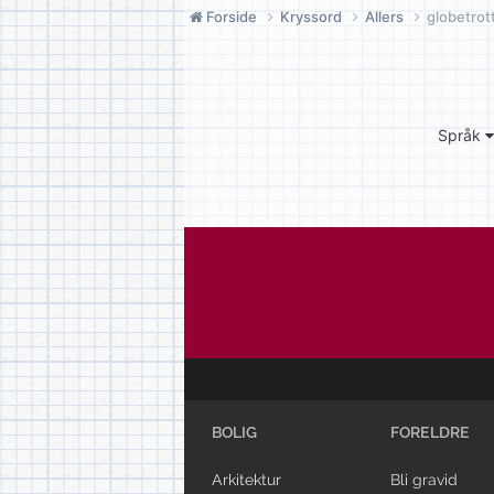
Forside
Kryssord
Allers
globetrot
Språk
BOLIG
FORELDRE
Arkitektur
Bli gravid