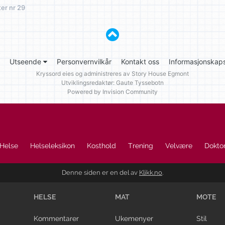
ter nr 29
Utseende
Personvernvilkår
Kontakt oss
Informasjonskaps
Kryssord eies og administreres av
Story House Egmont
Utviklingsredaktør: Gaute Tyssebotn
Powered by Invision Community
Helse
Helseleksikon
Kosthold
Trening
Velvære
Doktor
Denne siden er en del av
Klikk.no
.
HELSE
MAT
MOTE
Kommentarer
Ukemenyer
Stil