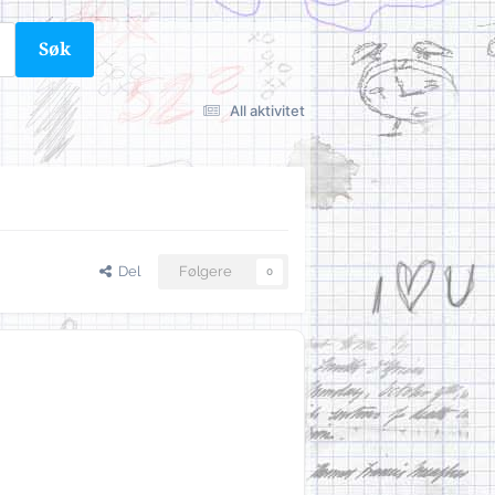
Søk
All aktivitet
Del
Følgere
0