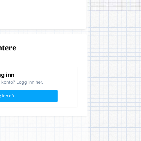
ntere
g inn
 konto? Logg inn her.
 inn nå