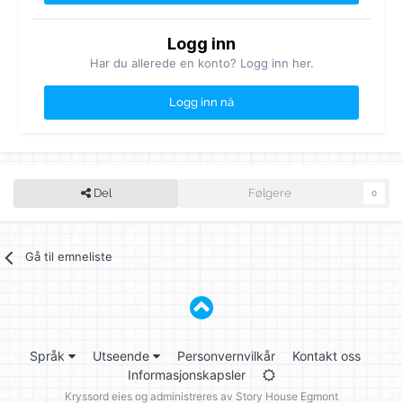
Logg inn
Har du allerede en konto? Logg inn her.
Logg inn nå
Del
Følgere
0
Gå til emneliste
Språk
Utseende
Personvernvilkår
Kontakt oss
Informasjonskapsler
Kryssord eies og administreres av
Story House Egmont