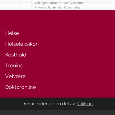
Utviklingsredaktør: Gaute Tyssebotn
Powered by Invision Community
Helse
Helseleksikon
Kosthold
Trening
Velvære
Doktoronline
Denne siden er en del av
Klikk.no
.