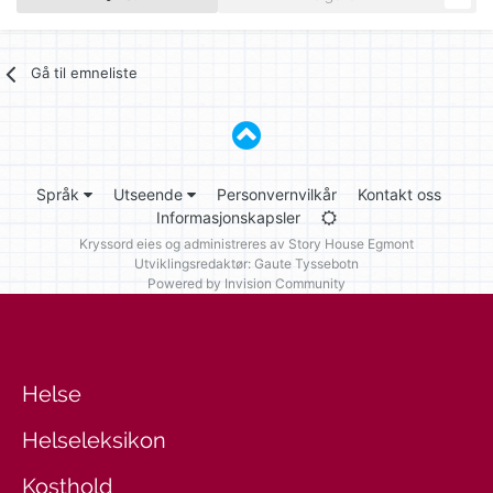
Gå til emneliste
Språk
Utseende
Personvernvilkår
Kontakt oss
Informasjonskapsler
Kryssord eies og administreres av
Story House Egmont
Utviklingsredaktør: Gaute Tyssebotn
Powered by Invision Community
Helse
Helseleksikon
Kosthold