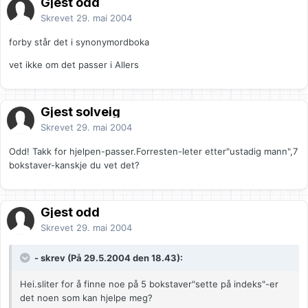
Gjest odd
Skrevet
29. mai 2004
forby står det i synonymordboka
vet ikke om det passer i Allers
Gjest solveig
Skrevet
29. mai 2004
Odd! Takk for hjelpen-passer.Forresten-leter etter"ustadig mann",7
bokstaver-kanskje du vet det?
Gjest odd
Skrevet
29. mai 2004
- skrev (På 29.5.2004 den 18.43):
Hei.sliter for å finne noe på 5 bokstaver"sette på indeks"-er
det noen som kan hjelpe meg?