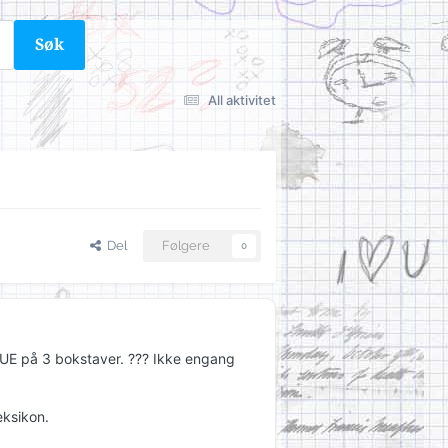
Søk
All aktivitet
Del
Følgere
0
 FLUE på 3 bokstaver. ??? Ikke engang
eksikon.