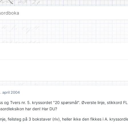
. april 2004
yss og Tvers nr. 5. kryssordet "20 spørsmål". Øverste linje, stikkord
yssordleksikon har den! Har DU?
nje, feilsteg på 3 bokstaver (riv), heller ikke den fikkes i A. kryssordl