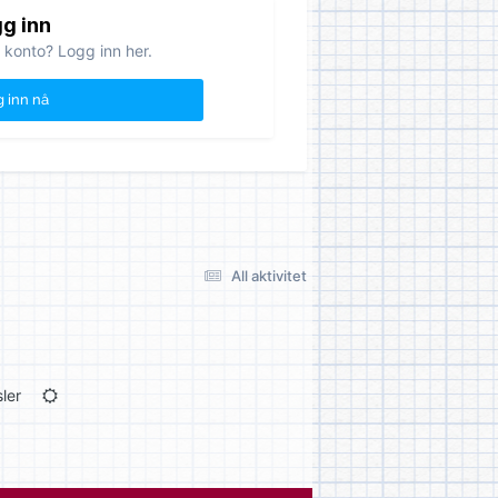
g inn
 konto? Logg inn her.
 inn nå
All aktivitet
ler