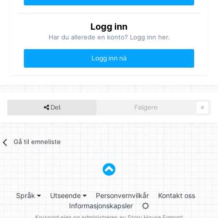
Logg inn
Har du allerede en konto? Logg inn her.
Logg inn nå
Del
Følgere
0
Gå til emneliste
Språk
Utseende
Personvernvilkår
Kontakt oss
Informasjonskapsler
Kryssord eies og administreres av
Story House Egmont