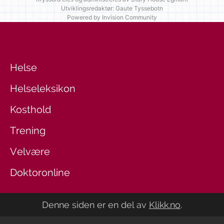
Utviklingsredaktør: Gaute Tyssebotn
Powered by Invision Community
Helse
Helseleksikon
Kosthold
Trening
Velvære
Doktoronline
Denne siden er en del av
Klikk.no
.