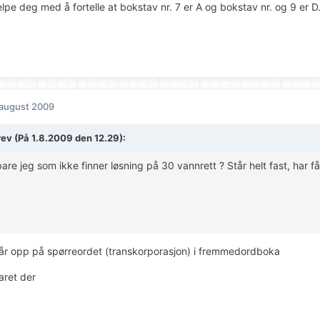
lpe deg med å fortelle at bokstav nr. 7 er A og bokstav nr. og 9 er D
 august 2009
rev (På 1.8.2009 den 12.29):
bare jeg som ikke finner løsning på 30 vannrett ? Står helt fast, har få
lår opp på spørreordet (transkorporasjon) i fremmedordboka
aret der