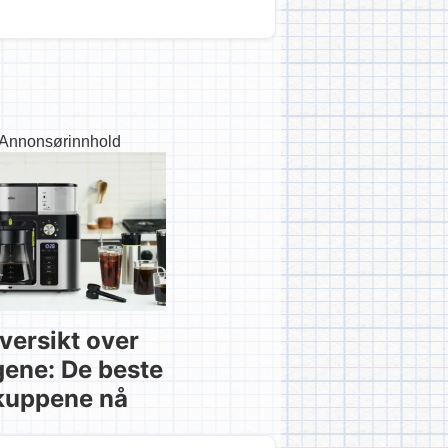
Annonsørinnhold
versikt over
gene: De beste
kuppene nå