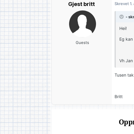
Gjest britt
Skrevet
1.
- sk
Hei!
Eg kan 
Guests
Vh Jan
Tusen takk
Britt
Oppr