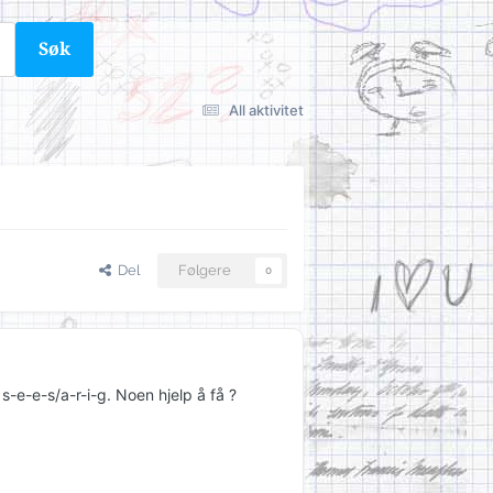
Søk
All aktivitet
Del
Følgere
0
 s-e-e-s/a-r-i-g. Noen hjelp å få ?