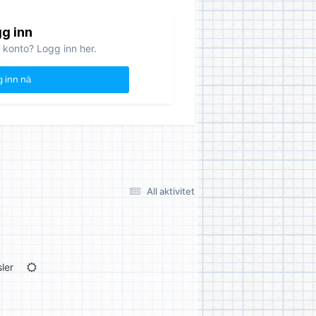
g inn
 konto? Logg inn her.
 inn nå
All aktivitet
ler