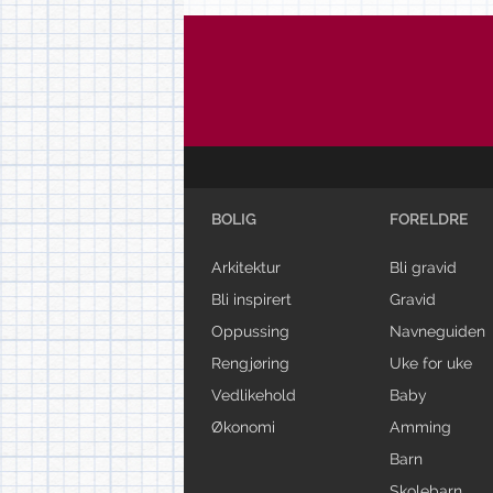
BOLIG
FORELDRE
Arkitektur
Bli gravid
Bli inspirert
Gravid
Oppussing
Navneguiden
Rengjøring
Uke for uke
Vedlikehold
Baby
Økonomi
Amming
Barn
Skolebarn