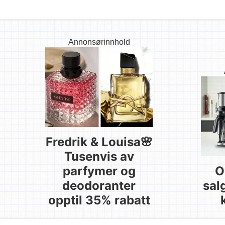
Annonsørinnhold
Fredrik & Louisa🌸
Tusenvis av
parfymer og
O
deodoranter
sal
opptil 35% rabatt