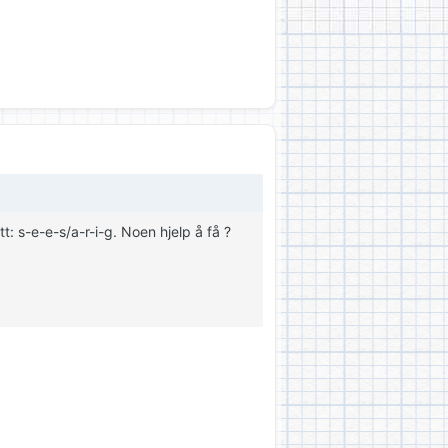
.
tt: s-e-e-s/a-r-i-g. Noen hjelp å få ?