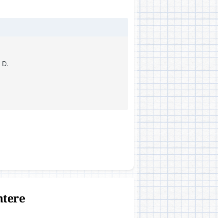
 D.
ntere