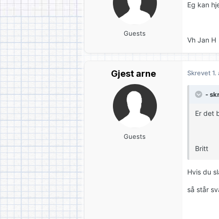
Eg kan hje
Guests
Vh Jan H
Gjest arne
Skrevet
1.
- sk
Er det 
Guests
Britt
Hvis du s
så står sv