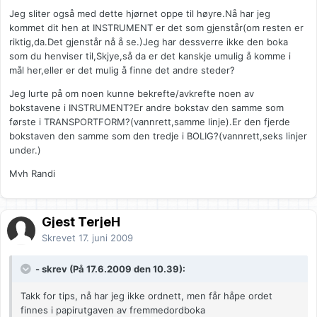
Jeg sliter også med dette hjørnet oppe til høyre.Nå har jeg
kommet dit hen at INSTRUMENT er det som gjenstår(om resten er
riktig,da.Det gjenstår nå å se.)Jeg har dessverre ikke den boka
som du henviser til,Skjye,så da er det kanskje umulig å komme i
mål her,eller er det mulig å finne det andre steder?
Jeg lurte på om noen kunne bekrefte/avkrefte noen av
bokstavene i INSTRUMENT?Er andre bokstav den samme som
første i TRANSPORTFORM?(vannrett,samme linje).Er den fjerde
bokstaven den samme som den tredje i BOLIG?(vannrett,seks linjer
under.)
Mvh Randi
Gjest TerjeH
Skrevet
17. juni 2009
- skrev (På 17.6.2009 den 10.39):
Takk for tips, nå har jeg ikke ordnett, men får håpe ordet
finnes i papirutgaven av fremmedordboka