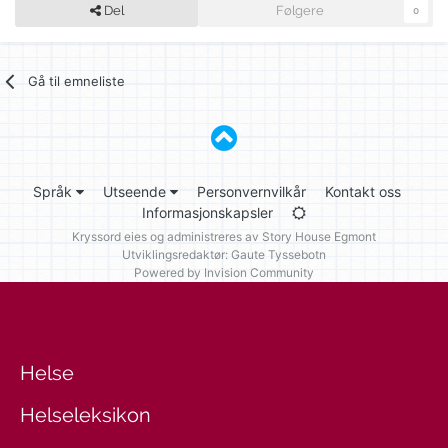
Del
Følgere
0
Gå til emneliste
Språk
Utseende
Personvernvilkår
Kontakt oss
Informasjonskapsler
Kryssord eies og administreres av
Story House Egmont
Utviklingsredaktør: Gaute Tyssebotn
Powered by Invision Community
Helse
Helseleksikon