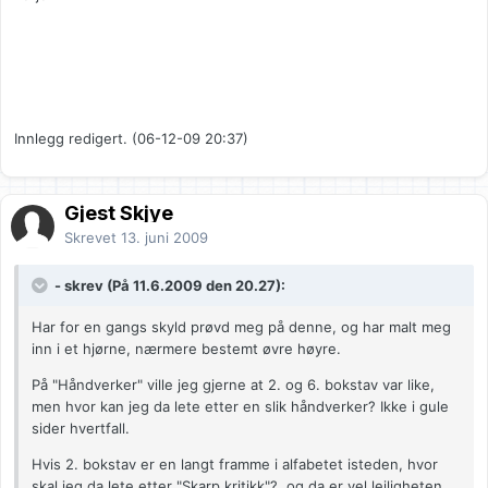
Innlegg redigert. (06-12-09 20:37)
Gjest Skjye
Skrevet
13. juni 2009
- skrev (På 11.6.2009 den 20.27):
Har for en gangs skyld prøvd meg på denne, og har malt meg
inn i et hjørne, nærmere bestemt øvre høyre.
På "Håndverker" ville jeg gjerne at 2. og 6. bokstav var like,
men hvor kan jeg da lete etter en slik håndverker? Ikke i gule
sider hvertfall.
Hvis 2. bokstav er en langt framme i alfabetet isteden, hvor
skal jeg da lete etter "Skarp kritikk"?, og da er vel leiligheten