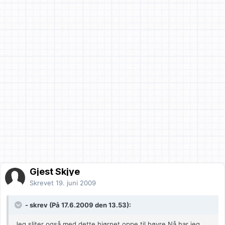
Gjest Skjye
Skrevet
19. juni 2009
- skrev (På 17.6.2009 den 13.53):
Jeg sliter også med dette hjørnet oppe til høyre.Nå har jeg