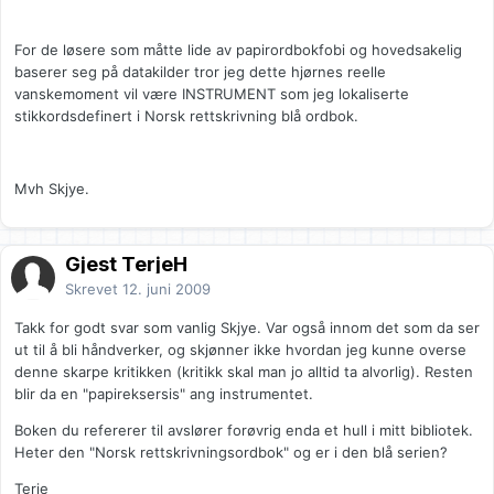
For de løsere som måtte lide av papirordbokfobi og hovedsakelig
baserer seg på datakilder tror jeg dette hjørnes reelle
vanskemoment vil være INSTRUMENT som jeg lokaliserte
stikkordsdefinert i Norsk rettskrivning blå ordbok.
Mvh Skjye.
Gjest TerjeH
Skrevet
12. juni 2009
Takk for godt svar som vanlig Skjye. Var også innom det som da ser
ut til å bli håndverker, og skjønner ikke hvordan jeg kunne overse
denne skarpe kritikken (kritikk skal man jo alltid ta alvorlig). Resten
blir da en "papireksersis" ang instrumentet.
Boken du refererer til avslører forøvrig enda et hull i mitt bibliotek.
Heter den "Norsk rettskrivningsordbok" og er i den blå serien?
Terje