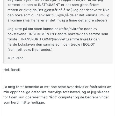
kommet dit hen at INSTRUMENT er det som gjenstår(om
resten er riktig,da.Det gjenstår nå å se.)Jeg har dessverre ikke
den boka som du henviser til,Skjye,så da er det kanskje umulig
å komme i mål her,eller er det mulig å finne det andre steder?
Jeg lurte på om noen kunne bekrefte/avkrefte noen av
bokstavene i INSTRUMENT?Er andre bokstav den samme som
første i TRANSPORTFORM?(vannrett,samme linje).Er den
fjerde bokstaven den samme som den tredje i BOLIG?
(vannrett,seks linjer under.)
Mvh Randi
Hei, Randi.
La meg først bemerke at mtt noe sene svar delvis er forårsaket av
min opprinnelige datadisks fornylige totalhavari, og at jeg således
for tiden kun opererer med "lånt" computer og de begrensninger
som hertil måtte herligge.