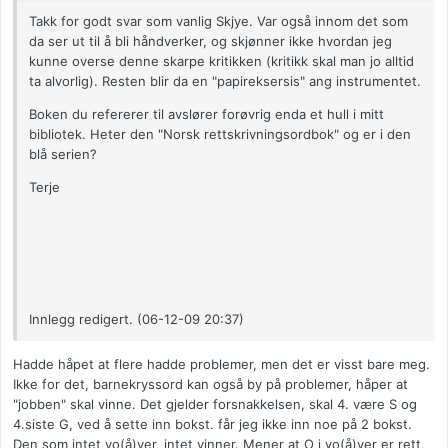
Takk for godt svar som vanlig Skjye. Var også innom det som
da ser ut til å bli håndverker, og skjønner ikke hvordan jeg
kunne overse denne skarpe kritikken (kritikk skal man jo alltid
ta alvorlig). Resten blir da en "papireksersis" ang instrumentet.
Boken du refererer til avslører forøvrig enda et hull i mitt
bibliotek. Heter den "Norsk rettskrivningsordbok" og er i den
blå serien?
Terje
Innlegg redigert. (06-12-09 20:37)
Hadde håpet at flere hadde problemer, men det er visst bare meg.
Ikke for det, barnekryssord kan også by på problemer, håper at
"jobben" skal vinne. Det gjelder forsnakkelsen, skal 4. være S og
4.siste G, ved å sette inn bokst. får jeg ikke inn noe på 2 bokst.
Den som intet vo(å)ver, intet vinner. Mener at O i vo(å)ver er rett,