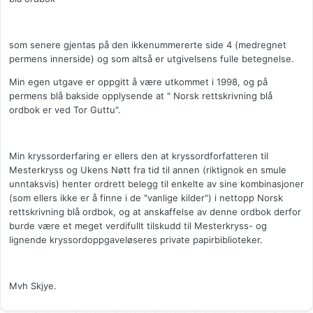
som senere gjentas på den ikkenummererte side 4 (medregnet
permens innerside) og som altså er utgivelsens fulle betegnelse.
Min egen utgave er oppgitt å være utkommet i 1998, og på
permens blå bakside opplysende at " Norsk rettskrivning blå
ordbok er ved Tor Guttu".
Min kryssorderfaring er ellers den at kryssordforfatteren til
Mesterkryss og Ukens Nøtt fra tid til annen (riktignok en smule
unntaksvis) henter ordrett belegg til enkelte av sine kombinasjoner
(som ellers ikke er å finne i de "vanlige kilder") i nettopp Norsk
rettskrivning blå ordbok, og at anskaffelse av denne ordbok derfor
burde være et meget verdifullt tilskudd til Mesterkryss- og
lignende kryssordoppgaveløseres private papirbiblioteker.
Mvh Skjye.