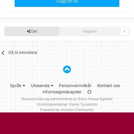
Logg inn nå
Del
Følgere
0
Gå til emneliste
Språk
Utseende
Personvernvilkår
Kontakt oss
Informasjonskapsler
Kryssord eies og administreres av
Story House Egmont
Utviklingsredaktør: Gaute Tyssebotn
Powered by Invision Community