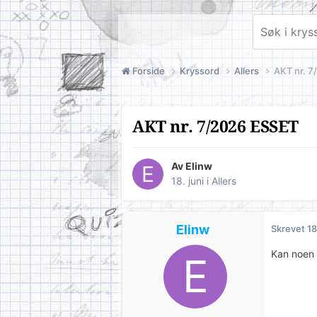
Forside
Kryssord
Allers
AKT nr. 
AKT nr. 7/2026 ESSET
Av
Elinw
18. juni
i
Allers
Elinw
Skrevet
18
Kan noen 