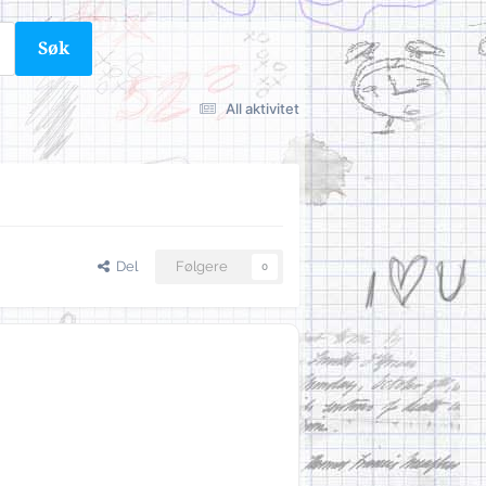
Søk
All aktivitet
Del
Følgere
0