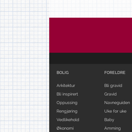
BOLIG
FORELDRE
Arkitektur
Bli gravid
Bli inspirert
Gravid
Oppussing
Navneguiden
Rengjøring
Uke for uke
Vedlikehold
Baby
Økonomi
Amming