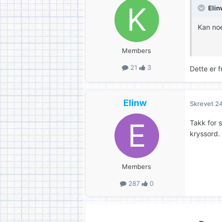
Elin
Kan noe
Members
21
3
Dette er f
Elinw
Skrevet
24
Takk for 
kryssord.
Members
287
0