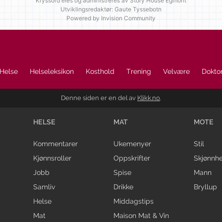
Kryssord eies og administreres av
Story House Egmont
Utviklingsredaktør: Gaute Tyssebotn
Powered by Invision Community
Helse
Helseleksikon
Kosthold
Trening
Velvære
Doktor
Denne siden er en del av
Klikk.no
.
HELSE
MAT
MOTE
Kommentarer
Ukemenyer
Stil
Kjønnsroller
Oppskrifter
Skjønnhe
Jobb
Spise
Mann
Samliv
Drikke
Bryllup
Helse
Middagstips
Mat
Maison Mat & Vin