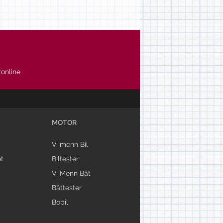
online
MOTOR
Vi menn Bil
t
Biltester
Vi Menn Båt
Båttester
Bobil