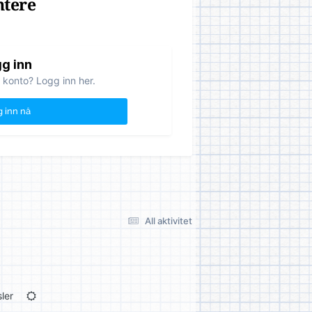
ntere
g inn
 konto? Logg inn her.
 inn nå
All aktivitet
ler