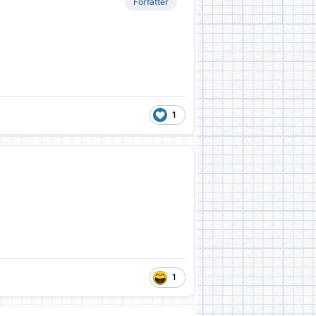
Forfatter
1
1