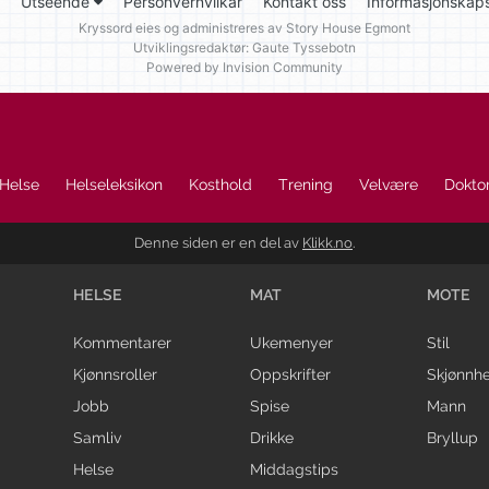
Utseende
Personvernvilkår
Kontakt oss
Informasjonskaps
Kryssord eies og administreres av
Story House Egmont
Utviklingsredaktør: Gaute Tyssebotn
Powered by Invision Community
Helse
Helseleksikon
Kosthold
Trening
Velvære
Doktor
Denne siden er en del av
Klikk.no
.
HELSE
MAT
MOTE
Kommentarer
Ukemenyer
Stil
Kjønnsroller
Oppskrifter
Skjønnhe
Jobb
Spise
Mann
Samliv
Drikke
Bryllup
Helse
Middagstips