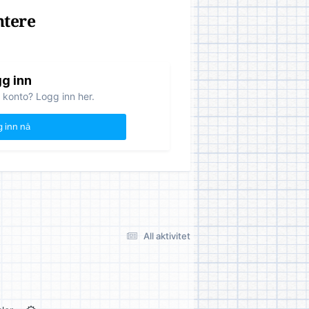
ntere
g inn
 konto? Logg inn her.
 inn nå
All aktivitet