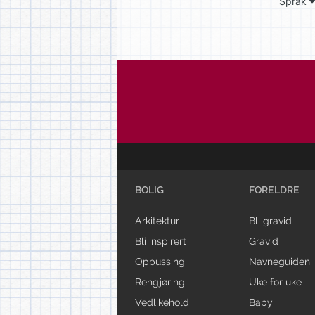
Språk
BOLIG
FORELDRE
Arkitektur
Bli gravid
Bli inspirert
Gravid
Oppussing
Navneguiden
Rengjøring
Uke for uke
Vedlikehold
Baby