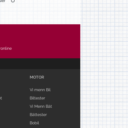
ler
online
MOTOR
Vi menn Bil
t
Biltester
Vi Menn Båt
Båttester
Bobil