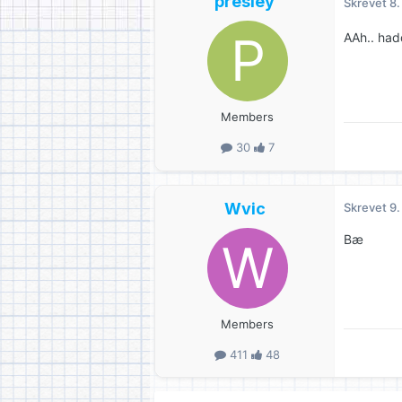
presley
Skrevet
8.
AAh.. had
Members
30
7
Wvic
Skrevet
9.
Bæ
Members
411
48