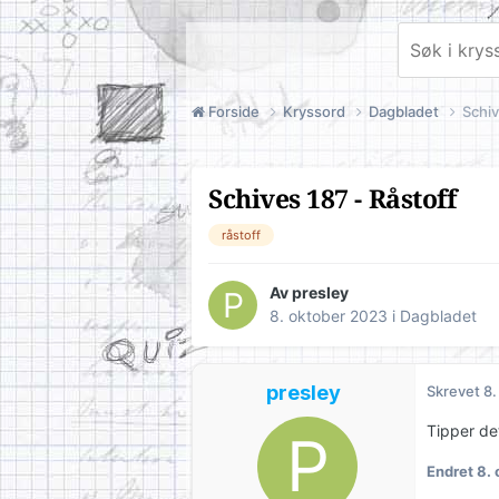
Forside
Kryssord
Dagbladet
Schiv
Schives 187 - Råstoff
råstoff
Av
presley
8. oktober 2023
i
Dagbladet
presley
Skrevet
8.
Tipper det
Endret
8.