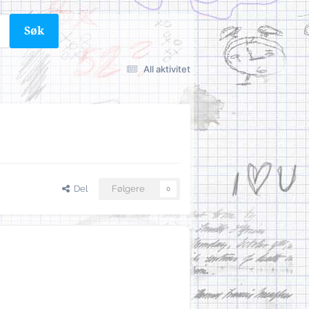
Søk
All aktivitet
Del
Følgere
0