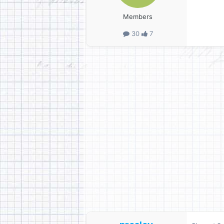
Members
30
7