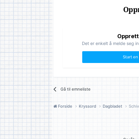
Oppr
Opprett
Det er enkelt å melde seg in
Start en
Gå til emneliste
Forside
Kryssord
Dagbladet
Schiv