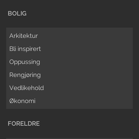
BOLIG
Arkitektur
Bli inspirert
Oppussing
Rengjøring
Vedlikehold
Økonomi
FORELDRE