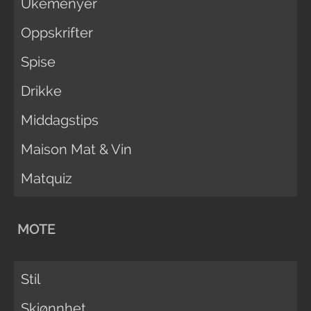
Ukemenyer
Oppskrifter
Spise
Drikke
Middagstips
Maison Mat & Vin
Matquiz
MOTE
Stil
Skjønnhet