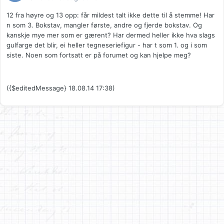
12 fra høyre og 13 opp: får mildest talt ikke dette til å stemme! Har
n som 3. Bokstav, mangler første, andre og fjerde bokstav. Og
kanskje mye mer som er gærent? Har dermed heller ikke hva slags
gulfarge det blir, ei heller tegneseriefigur - har t som 1. og i som
siste. Noen som fortsatt er på forumet og kan hjelpe meg?
({$editedMessage} 18.08.14 17:38)