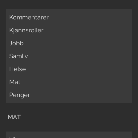
Kommentarer
Kjønnsroller
Jobb
Samliv
Helse
Mat
Penger
MAT