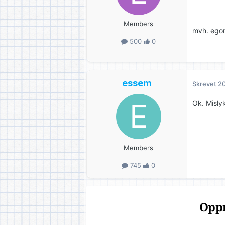
Members
mvh. ego
500
0
essem
Skrevet
20
Ok. Misly
Members
745
0
Oppr