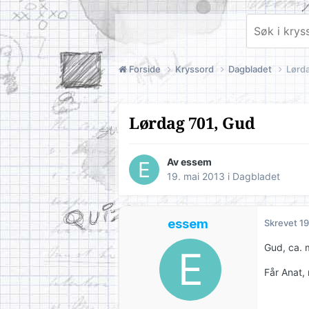
Forside
Kryssord
Dagbladet
Lørd
Lørdag 701, Gud
Av
essem
19. mai 2013
i
Dagbladet
essem
Skrevet
19
Gud, ca. 
Får Anat, 