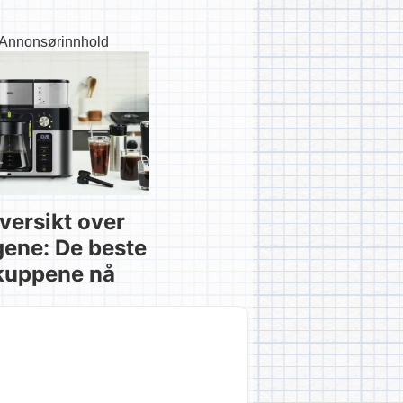
Annonsørinnhold
versikt over
gene: De beste
kuppene nå