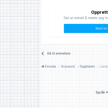
Opprett
Det er enkelt å melde seg in
Start en
Gå til emneliste
Forside
Kryssord
Dagbladet
Lørd
Språk