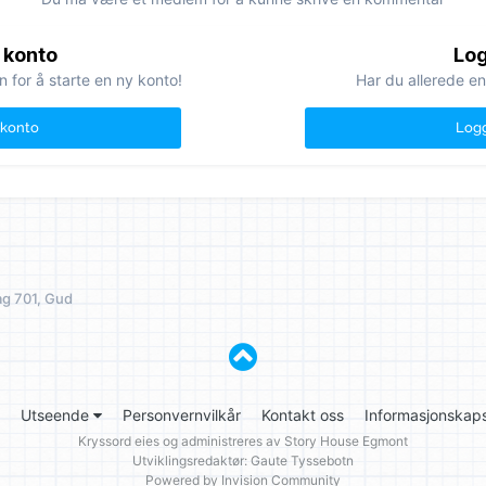
 konto
Log
n for å starte en ny konto!
Har du allerede en
 konto
Logg
ag 701, Gud
Utseende
Personvernvilkår
Kontakt oss
Informasjonskaps
Kryssord eies og administreres av
Story House Egmont
Utviklingsredaktør: Gaute Tyssebotn
Powered by Invision Community