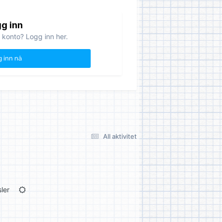
g inn
 konto? Logg inn her.
 inn nå
All aktivitet
ler