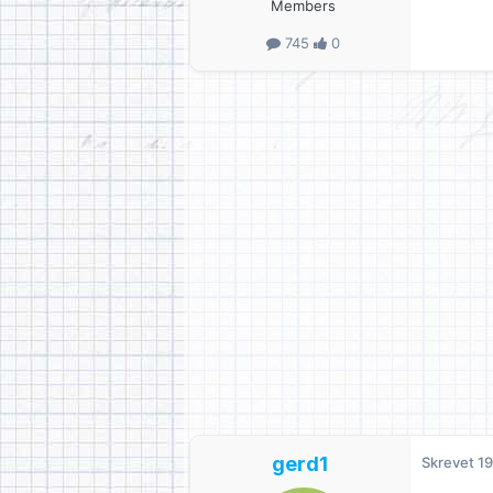
Members
745
0
gerd1
Skrevet
19