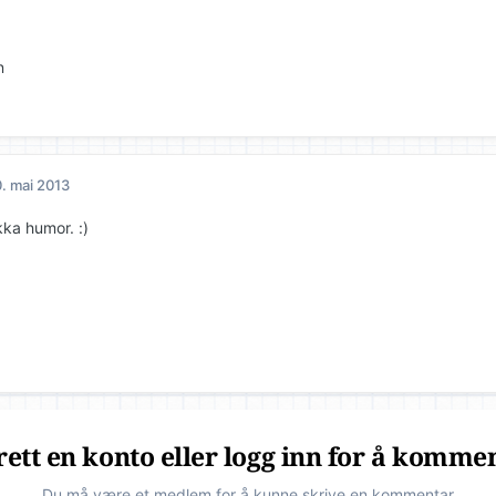
n
. mai 2013
kka humor. :)
ett en konto eller logg inn for å komme
Du må være et medlem for å kunne skrive en kommentar