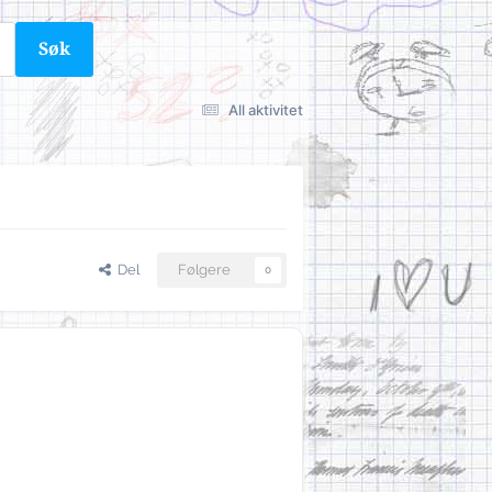
Søk
All aktivitet
Del
Følgere
0