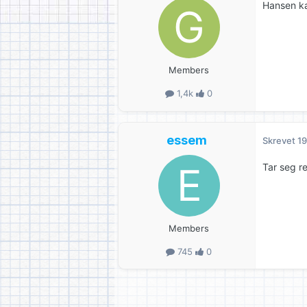
Hansen kal
Members
1,4k
0
essem
Skrevet
19
Tar seg re
Members
745
0