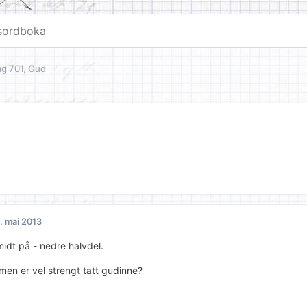
ag 701, Gud
. mai 2013
midt på - nedre halvdel.
men er vel strengt tatt gudinne?