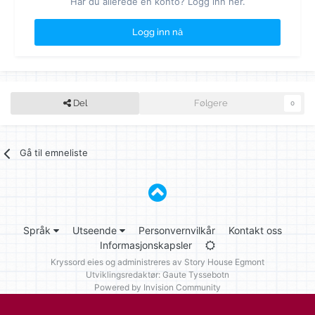
Har du allerede en konto? Logg inn her.
Logg inn nå
Del
Følgere
0
Gå til emneliste
Språk
Utseende
Personvernvilkår
Kontakt oss
Informasjonskapsler
Kryssord eies og administreres av
Story House Egmont
Utviklingsredaktør: Gaute Tyssebotn
Powered by Invision Community