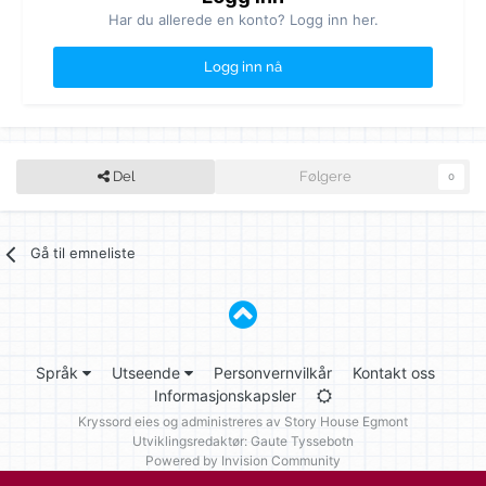
Har du allerede en konto? Logg inn her.
Logg inn nå
Del
Følgere
0
Gå til emneliste
Språk
Utseende
Personvernvilkår
Kontakt oss
Informasjonskapsler
Kryssord eies og administreres av
Story House Egmont
Utviklingsredaktør: Gaute Tyssebotn
Powered by Invision Community