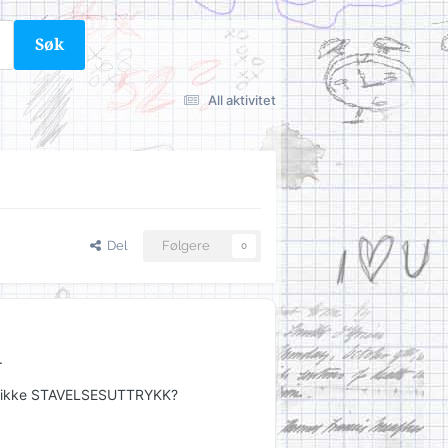
Søk
All aktivitet
Del
Følgere
0
.
 og ikke STAVELSESUTTRYKK?