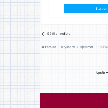
Start en
Gå til emneliste
Forside
Kryssord
Hjemmet
UKENS
Språk