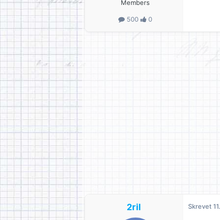
Members
500
0
2ril
Skrevet
11