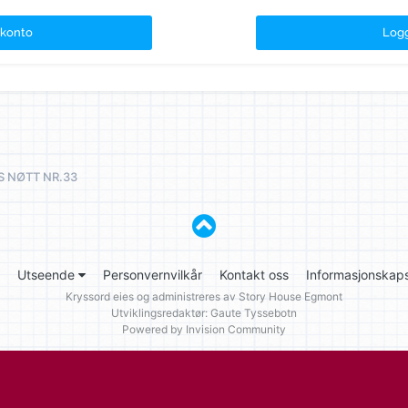
 konto
Logg
 NØTT NR.33
Utseende
Personvernvilkår
Kontakt oss
Informasjonskaps
Kryssord eies og administreres av
Story House Egmont
Utviklingsredaktør: Gaute Tyssebotn
Powered by Invision Community