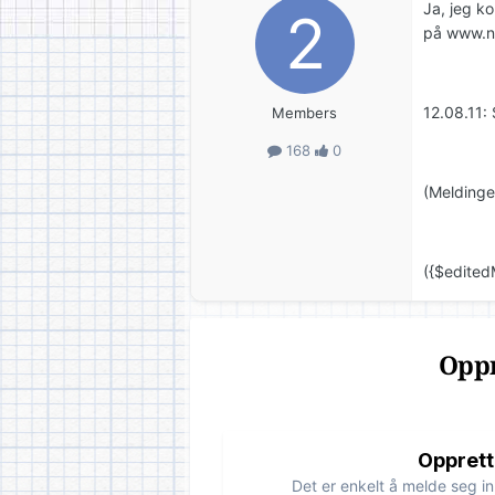
Ja, jeg k
på www.no
12.08.11:
Members
168
0
(Meldinge
({$edited
Oppr
Opprett
Det er enkelt å melde seg in