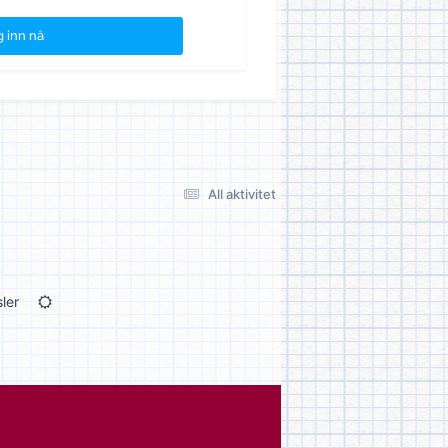
 inn nå
All aktivitet
ler