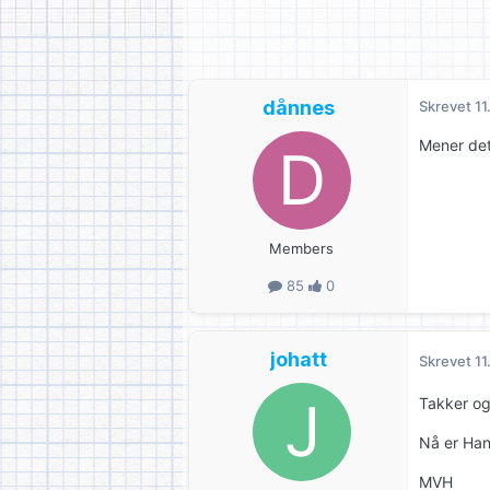
dånnes
Skrevet
11
Mener det 
Members
85
0
johatt
Skrevet
11
Takker og
Nå er Han
MVH