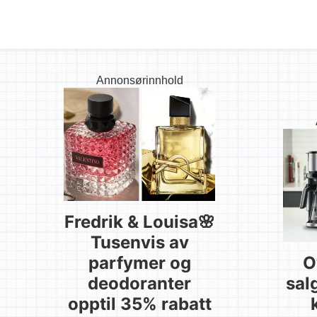
Annonsørinnhold
Fredrik & Louisa🌸
Tusenvis av
parfymer og
O
deodoranter
sal
opptil 35% rabatt