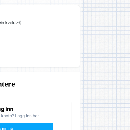
ein kveld:-))
ntere
g inn
 konto? Logg inn her.
 inn nå