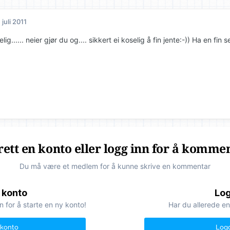
. juli 2011
lig...... neier gjør du og.... sikkert ei koselig å fin jente:-)) Ha en fin s
ett en konto eller logg inn for å komme
Du må være et medlem for å kunne skrive en kommentar
 konto
Log
n for å starte en ny konto!
Har du allerede en
 konto
Logg