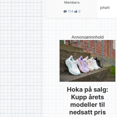
Members
johatt
114
0
Annonsørinnhold
Hoka på salg:
Kupp årets
modeller til
nedsatt pris