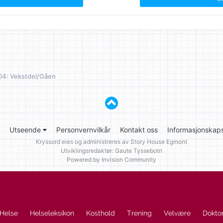
04: Vekstdel/Gåen
Utseende
Personvernvilkår
Kontakt oss
Informasjonskaps
Kryssord eies og administreres av
Story House Egmont
Utviklingsredaktør: Gaute Tyssebotn
Powered by Invision Community
Helse
Helseleksikon
Kosthold
Trening
Velvære
Doktor