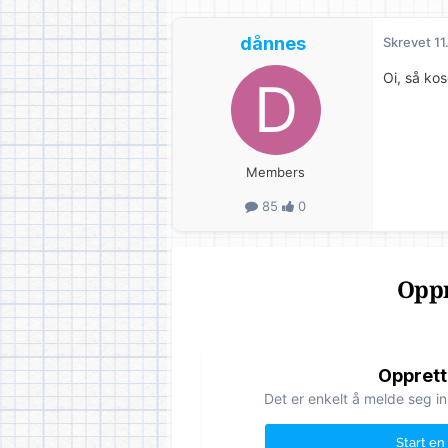
dånnes
Skrevet
11
Oi, så kose
Members
85
0
Oppr
Opprett
Det er enkelt å melde seg in
Start en