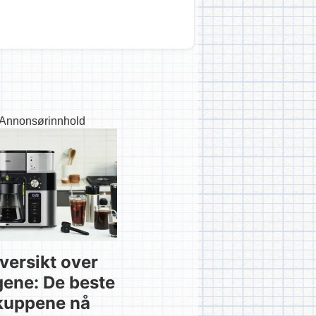
Annonsørinnhold
versikt over
gene: De beste
kuppene nå