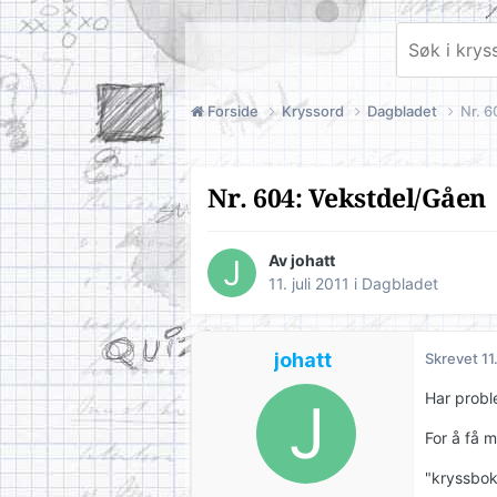
Forside
Kryssord
Dagbladet
Nr. 6
Nr. 604: Vekstdel/Gåen
Av
johatt
11. juli 2011
i
Dagbladet
johatt
Skrevet
11
Har probl
For å få 
"kryssbok