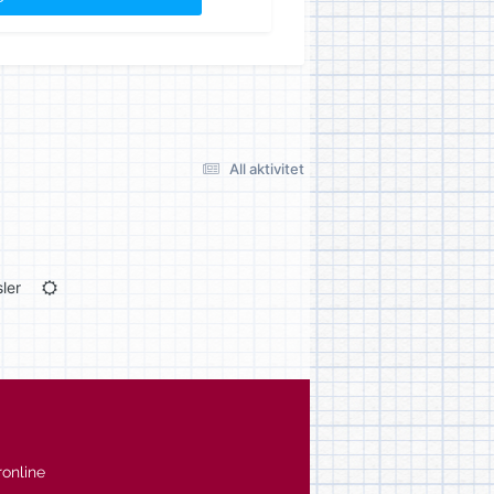
All aktivitet
ler
online