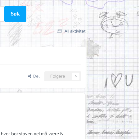
Søk
All aktivitet
Del
Følgere
0
, hvor bokstaven vel må være N.