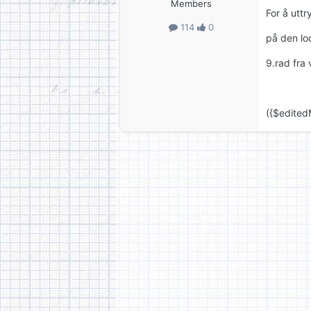
Members
For å uttr
114
0
på den lo
9.rad fra 
({$edited