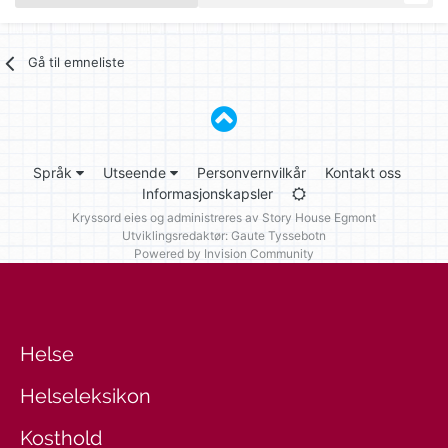
Gå til emneliste
Språk
Utseende
Personvernvilkår
Kontakt oss
Informasjonskapsler
Kryssord eies og administreres av
Story House Egmont
Utviklingsredaktør: Gaute Tyssebotn
Powered by Invision Community
Helse
Helseleksikon
Kosthold