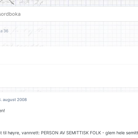
a 36
. august 2008
en!
st til høyre, vannrett: PERSON AV SEMITTISK FOLK - glem hele semit