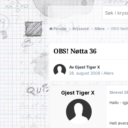
Forside
Kryssord
Allers
OBS! Nøtt
OBS! Nøtta 36
Av Gjest Tiger X
28. august 2008
i
Allers
Gjest Tiger X
Skrevet
28
Hallo - igj
Helt øver