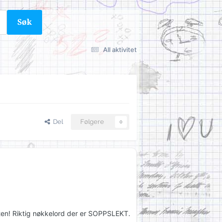
Søk
All aktivitet
Del
Følgere
0
ten! Riktig nøkkelord der er SOPPSLEKT.