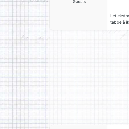
Guests
I et ekstr
tabbe å i