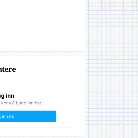
ntere
g inn
 konto? Logg inn her.
 inn nå