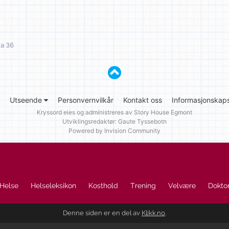
a 36
Utseende
Personvernvilkår
Kontakt oss
Informasjonskaps
Kryssord eies og administreres av
Story House Egmont
Utviklingsredaktør: Gaute Tyssebotn
Powered by Invision Community
Helse
Helseleksikon
Kosthold
Trening
Velvære
Doktor
Denne siden er en del av
Klikk.no
.