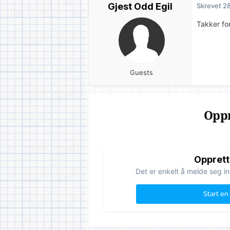
Gjest Odd Egil
Skrevet
28
Takker for
Guests
Oppr
Opprett
Det er enkelt å melde seg in
Start en