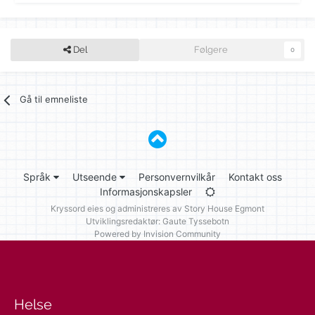
Del
Følgere
0
Gå til emneliste
Språk
Utseende
Personvernvilkår
Kontakt oss
Informasjonskapsler
Kryssord eies og administreres av
Story House Egmont
Utviklingsredaktør: Gaute Tyssebotn
Powered by Invision Community
Helse