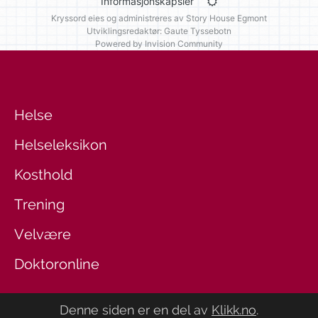
Informasjonskapsler
Kryssord eies og administreres av
Story House Egmont
Utviklingsredaktør: Gaute Tyssebotn
Powered by Invision Community
Helse
Helseleksikon
Kosthold
Trening
Velvære
Doktoronline
Denne siden er en del av
Klikk.no
.