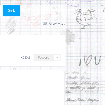
Søk
All aktivitet
Del
Følgere
0