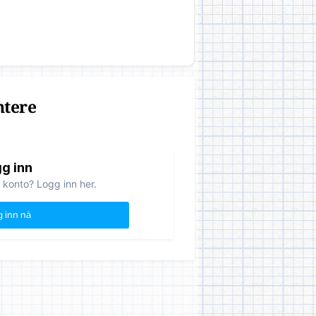
ntere
g inn
 konto? Logg inn her.
 inn nå