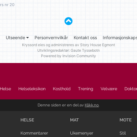
rs nr 20
Utseende
Personvernvilkår
Kontakt oss
Informasjonskaps
Kryssord eies og administreres av
Story House Egmont
Utviklingsredaktør: Gaute Tyssebotn
Powered by Invision Community
Helse
Helseleksikon
Kosthold
Trening
Velvære
Doktor
Denne siden er en del av
Klikk.no
.
HELSE
MAT
MOTE
Kommentarer
Ukemenyer
Stil