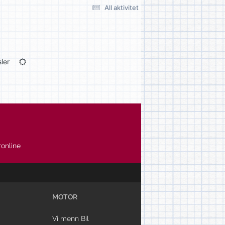
All aktivitet
ler
online
MOTOR
Vi menn Bil