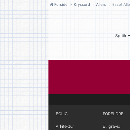
Forside
Kryssord
Allers
Esset Alle
Språk
BOLIG
FORELDRE
Arkitektur
Bli gravid