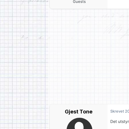
Guests
Gjest Tone
Skrevet
20
Det utsty