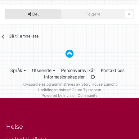
Del
Følgere
0
Gå til emneliste
Språk
Utseende
Personvernvilkår
Kontakt oss
Informasjonskapsler
Kryssord eies og administreres av
Story House Egmont
Utviklingsredaktør: Gaute Tyssebotn
Powered by Invision Community
Helse