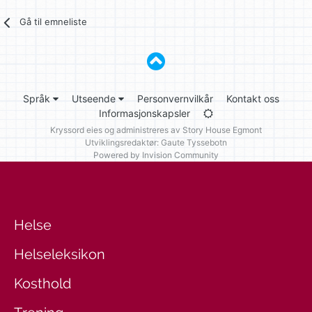
Gå til emneliste
Språk
Utseende
Personvernvilkår
Kontakt oss
Informasjonskapsler
Kryssord eies og administreres av
Story House Egmont
Utviklingsredaktør: Gaute Tyssebotn
Powered by Invision Community
Helse
Helseleksikon
Kosthold