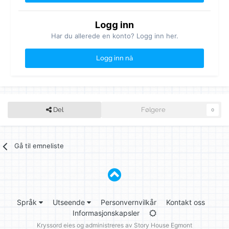
Logg inn
Har du allerede en konto? Logg inn her.
Logg inn nå
Del
Følgere
0
Gå til emneliste
Språk
Utseende
Personvernvilkår
Kontakt oss
Informasjonskapsler
Kryssord eies og administreres av
Story House Egmont