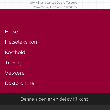
Utviklingsredaktør: Gaute Tyssebotn
Powered by Invision Community
Helse
Helseleksikon
Kosthold
Trening
Velvære
Doktoronline
Denne siden er en del av
Klikk.no
.