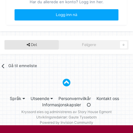
Har du allerede en konto? Logg inn her.
Logg inn nå
Del
Følgere
0
Gå til emneliste
Språk
Utseende
Personvernvilkår
Kontakt oss
Informasjonskapsler
Kryssord eies og administreres av
Story House Egmont
Utviklingsredaktør: Gaute Tyssebotn
Powered by Invision Community