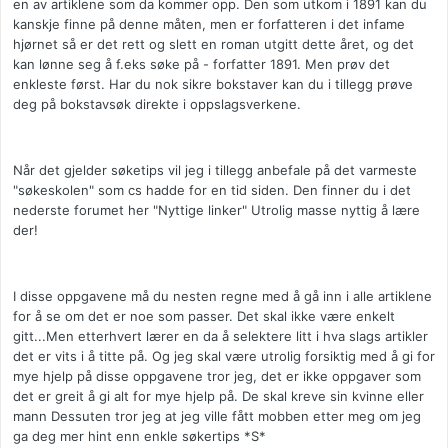
en av artiklene som da kommer opp. Den som utkom i 1891 kan du
kanskje finne på denne måten, men er forfatteren i det infame
hjørnet så er det rett og slett en roman utgitt dette året, og det
kan lønne seg å f.eks søke på - forfatter 1891. Men prøv det
enkleste først. Har du nok sikre bokstaver kan du i tillegg prøve
deg på bokstavsøk direkte i oppslagsverkene.
Når det gjelder søketips vil jeg i tillegg anbefale på det varmeste
"søkeskolen" som cs hadde for en tid siden. Den finner du i det
nederste forumet her "Nyttige linker" Utrolig masse nyttig å lære
der!
I disse oppgavene må du nesten regne med å gå inn i alle artiklene
for å se om det er noe som passer. Det skal ikke være enkelt
gitt...Men etterhvert lærer en da å selektere litt i hva slags artikler
det er vits i å titte på. Og jeg skal være utrolig forsiktig med å gi for
mye hjelp på disse oppgavene tror jeg, det er ikke oppgaver som
det er greit å gi alt for mye hjelp på. De skal kreve sin kvinne eller
mann Dessuten tror jeg at jeg ville fått mobben etter meg om jeg
ga deg mer hint enn enkle søkertips *S*