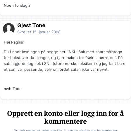
Noen forslag ?
Gjest Tone
Skrevet
15. januar 2008
Hei Ragnar.
Du finner løsningen på begge her i NKL. Søk med spørsmålstegn
for bokstaver du manger, og fjern haken for "søk i spørreord". På
satan gjorde jeg søk i SNL (store norske leksikon) og jeg fant bare
et som var passende, selv om ordet satan ikke var nevnt.
mvh Tone
Opprett en konto eller logg inn for å
kommentere
Du må være et medlem for å kunne skrive en kommentar