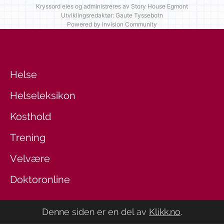
Kryssord eies og administreres av
Story House Egmont
Utviklingsredaktør: Gaute Tyssebotn
Powered by Invision Community
Helse
Helseleksikon
Kosthold
Trening
Velvære
Doktoronline
Denne siden er en del av
Klikk.no
.